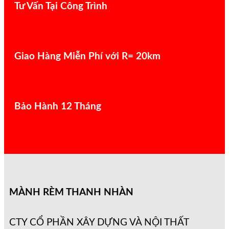
Tư Vấn Tại Công Trình
Giao Hàng Miễn Phí với R= 20km
Bảo Hành 12 Tháng
MÀNH RÈM THANH NHÀN
CTY CỔ PHẦN XÂY DỰNG VÀ NỘI THẤT