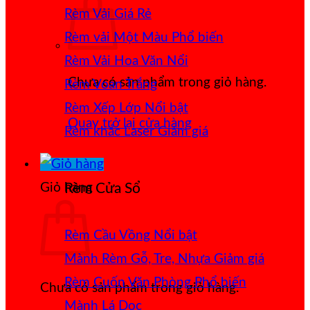
Rèm Vải Giá Rẻ
Rèm vải Một Màu
Rèm Vải Hoa Văn Nổi
Chưa có sản phẩm trong giỏ hàng.
Rèm Voan Trắng
Rèm Xếp Lớp
Quay trở lại cửa hàng
Rèm khắc Laser
Giỏ hàng
Rèm Cửa Sổ
Rèm Cầu Vồng
Mành Rèm Gỗ, Tre, Nhựa
Rèm Cuốn Văn Phòng
Chưa có sản phẩm trong giỏ hàng.
Mành Lá Dọc