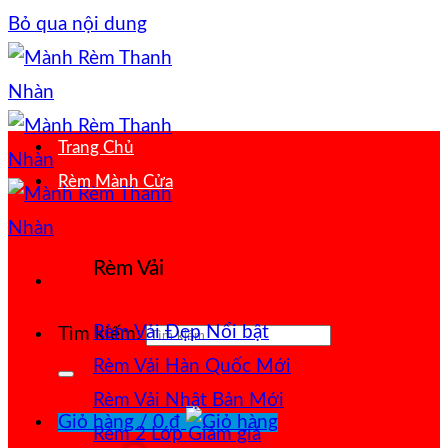
Bỏ qua nội dung
Trang Chủ
Rèm Mành Cửa
Rèm Vải
Rèm Vải Đẹp
Tìm kiếm:
Rèm Vải Hàn Quốc
Rèm Vải Nhật Bản
Giỏ hàng /
0
₫
Rèm 2 Lớp