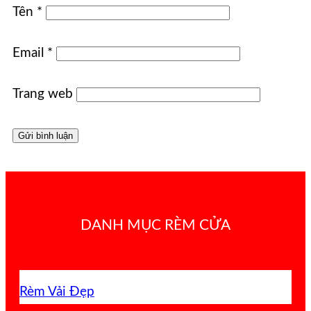
Tên
*
Email
*
Trang web
DANH MỤC RÈM CỬA
Rèm Vải Đẹp