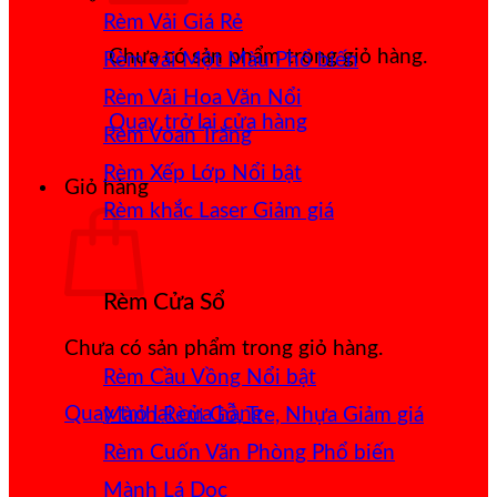
Rèm Vải Giá Rẻ
Chưa có sản phẩm trong giỏ hàng.
Rèm vải Một Màu
Rèm Vải Hoa Văn Nổi
Quay trở lại cửa hàng
Rèm Voan Trắng
Rèm Xếp Lớp
Giỏ hàng
Rèm khắc Laser
Rèm Cửa Sổ
Chưa có sản phẩm trong giỏ hàng.
Rèm Cầu Vồng
Quay trở lại cửa hàng
Mành Rèm Gỗ, Tre, Nhựa
Rèm Cuốn Văn Phòng
Mành Lá Dọc