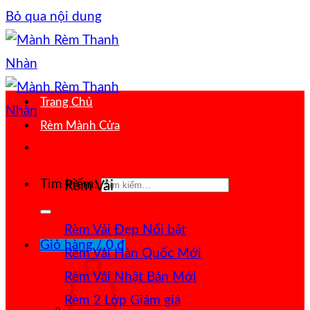
Bỏ qua nội dung
Trang Chủ
Rèm Mành Cửa
Tìm kiếm:
Rèm Vải
Rèm Vải Đẹp
Giỏ hàng /
0
₫
Rèm Vải Hàn Quốc
Rèm Vải Nhật Bản
Rèm 2 Lớp