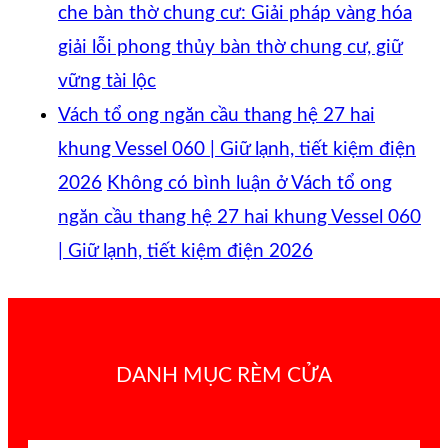
che bàn thờ chung cư: Giải pháp vàng hóa
giải lỗi phong thủy bàn thờ chung cư, giữ
vững tài lộc
Vách tổ ong ngăn cầu thang hệ 27 hai
khung Vessel 060 | Giữ lạnh, tiết kiệm điện
2026
Không có bình luận
ở Vách tổ ong
ngăn cầu thang hệ 27 hai khung Vessel 060
| Giữ lạnh, tiết kiệm điện 2026
DANH MỤC RÈM CỬA