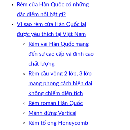
Rèm cửa Hàn Quốc có những
đặc điểm nổi bật gì?
Vì sao rèm cửa Hàn Quốc lại
được yêu thích tại Việt Nam
Rèm vải Hàn Quốc mang
đến sự cao cấp và đỉnh cao
chất lượng
Rèm cầu vồng 2 lớp, 3 lớp
mang phong cách hiện đại
không chiếm diện tích
Rèm roman Hàn Quốc
Mành đứng Vertical
Rèm tổ ong Honeycomb