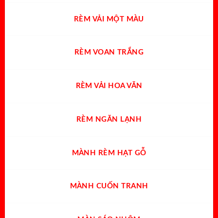
RÈM VẢI MỘT MÀU
RÈM VOAN TRẮNG
RÈM VẢI HOA VĂN
RÈM NGĂN LẠNH
MÀNH RÈM HẠT GỖ
MÀNH CUỐN TRANH