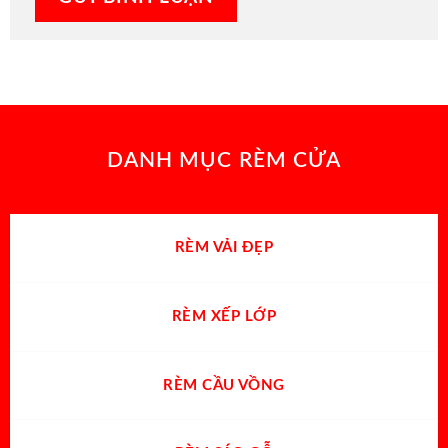
DANH MỤC RÈM CỬA
RÈM VẢI ĐẸP
RÈM XẾP LỚP
RÈM CẦU VỒNG