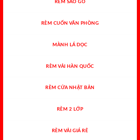
RÈM SÁO GỖ
RÈM CUỐN VĂN PHÒNG
MÀNH LÁ DỌC
RÈM VẢI HÀN QUỐC
RÈM CỬA NHẬT BẢN
RÈM 2 LỚP
RÈM VẢI GIÁ RẺ