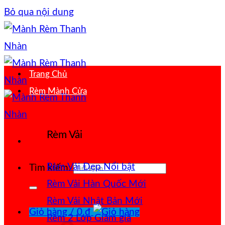
Bỏ qua nội dung
Trang Chủ
Rèm Mành Cửa
Rèm Vải
Rèm Vải Đẹp
Tìm kiếm:
Rèm Vải Hàn Quốc
Rèm Vải Nhật Bản
Giỏ hàng /
0
₫
Rèm 2 Lớp