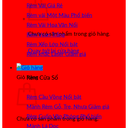
Rèm Vải Giá Rẻ
Rèm vải Một Màu
Rèm Vải Hoa Văn Nổi
Chưa có sản phẩm trong giỏ hàng.
Rèm Voan Trắng
Rèm Xếp Lớp
Quay trở lại cửa hàng
Rèm khắc Laser
Giỏ hàng
Rèm Cửa Sổ
Rèm Cầu Vồng
Mành Rèm Gỗ, Tre, Nhựa
Rèm Cuốn Văn Phòng
Chưa có sản phẩm trong giỏ hàng.
Mành Lá Dọc