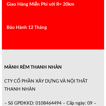
Giao Hàng Miễn Phí với R= 20km
Bảo Hành 12 Tháng
MÀNH RÈM THANH NHÀN
CTY CỔ PHẦN XÂY DỰNG VÀ NỘI THẤT
THANH NHÀN
– Số GPĐKKD: 0108464494 – Cấp ngày: 09 –