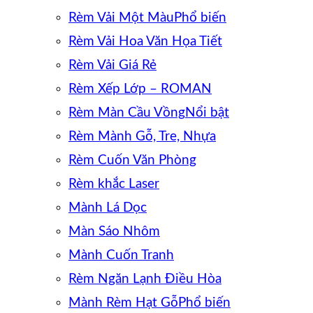
Rèm Vải Một Màu
Rèm Vải Hoa Văn Họa Tiết
Rèm Vải Giá Rẻ
Rèm Xếp Lớp – ROMAN
Rèm Màn Cầu Vồng
Rèm Mành Gỗ, Tre, Nhựa
Rèm Cuốn Văn Phòng
Rèm khắc Laser
Mành Lá Dọc
Màn Sáo Nhôm
Mành Cuốn Tranh
Rèm Ngăn Lạnh Điều Hòa
Mành Rèm Hạt Gỗ