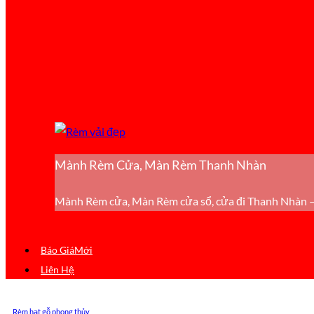
Mành Rèm Cửa, Màn Rèm Thanh Nhàn
Mành Rèm cửa, Màn Rèm cửa sổ, cửa đi Thanh Nhàn –
Báo Giá
Liên Hệ
Rèm hạt gỗ phong thủy