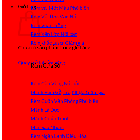
Giỏ hàng
Rèm vải Một Màu
Rèm Vải Hoa Văn Nổi
Rèm Voan Trắng
Rèm Xếp Lớp
Rèm khắc Laser
Chưa có sản phẩm trong giỏ hàng.
Quay trở lại cửa hàng
Rèm Cửa Sổ
Rèm Cầu Vồng
Mành Rèm Gỗ, Tre, Nhựa
Rèm Cuốn Văn Phòng
Mành Lá Dọc
Mành Cuốn Tranh
Màn Sáo Nhôm
Rèm Ngăn Lạnh Điều Hòa