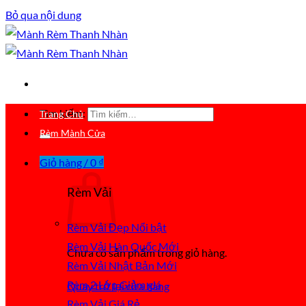
Bỏ qua nội dung
Tìm kiếm:
Trang Chủ
Rèm Mành Cửa
Giỏ hàng /
0
₫
Rèm Vải
Rèm Vải Đẹp
Rèm Vải Hàn Quốc
Chưa có sản phẩm trong giỏ hàng.
Rèm Vải Nhật Bản
Rèm 2 Lớp
Quay trở lại cửa hàng
Rèm Vải Giá Rẻ