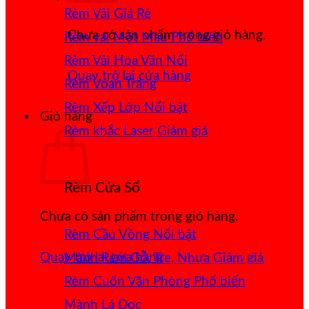
Rèm Vải Giá Rẻ
Chưa có sản phẩm trong giỏ hàng.
Rèm vải Một Màu
Rèm Vải Hoa Văn Nổi
Quay trở lại cửa hàng
Rèm Voan Trắng
Rèm Xếp Lớp
Giỏ hàng
Rèm khắc Laser
Rèm Cửa Sổ
Chưa có sản phẩm trong giỏ hàng.
Rèm Cầu Vồng
Quay trở lại cửa hàng
Mành Rèm Gỗ, Tre, Nhựa
Rèm Cuốn Văn Phòng
Mành Lá Dọc