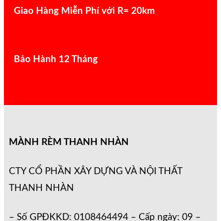
Giao Hàng Miễn Phí với R= 20km
Bảo Hành 12 Tháng
MÀNH RÈM THANH NHÀN
CTY CỔ PHẦN XÂY DỰNG VÀ NỘI THẤT
THANH NHÀN
– Số GPĐKKD: 0108464494 – Cấp ngày: 09 –