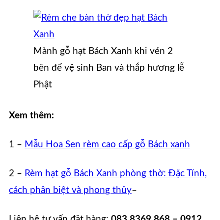
Mành gỗ hạt Bách Xanh khi vén 2
bên để vệ sinh Ban và thắp hương lễ
Phật
Xem thêm:
1 –
Mẫu Hoa Sen rèm cao cấp gỗ Bách xanh
2 –
Rèm hạt gỗ Bách Xanh phòng thờ: Đặc Tính,
cách phân biệt và phong thủy
–
Liên hệ tư vấn đặt hàng:
083 8369 868 – 0912