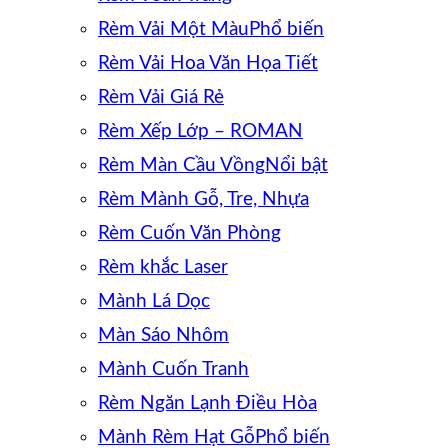
Rèm Vải Một Màu
Rèm Vải Hoa Văn Họa Tiết
Rèm Vải Giá Rẻ
Rèm Xếp Lớp – ROMAN
Rèm Màn Cầu Vồng
Rèm Mành Gỗ, Tre, Nhựa
Rèm Cuốn Văn Phòng
Rèm khắc Laser
Mành Lá Dọc
Màn Sáo Nhôm
Mành Cuốn Tranh
Rèm Ngăn Lạnh Điều Hòa
Mành Rèm Hạt Gỗ