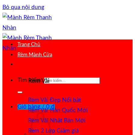
Bỏ qua nội dung
Trang Chủ
Rèm Mành Cửa
Tìm kiếm:
Rèm Vải
Rèm Vải Đẹp
Giỏ hàng /
0
₫
Rèm Vải Hàn Quốc
Rèm Vải Nhật Bản
Rèm 2 Lớp