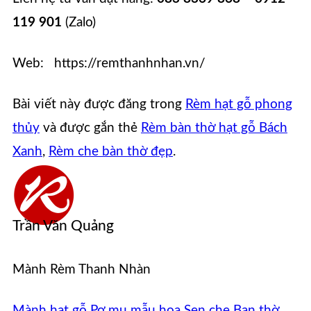
119 901
(Zalo)
Web: https://remthanhnhan.vn/
Bài viết này được đăng trong
Rèm hạt gỗ phong
thủy
và được gắn thẻ
Rèm bàn thờ hạt gỗ Bách
Xanh
,
Rèm che bàn thờ đẹp
.
Trần Văn Quảng
Mành Rèm Thanh Nhàn
Mành hạt gỗ Pơ mu mẫu hoa Sen che Ban thờ