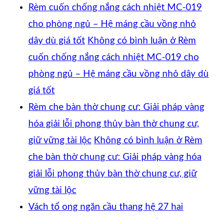
Rèm cuốn chống nắng cách nhiệt MC-019
cho phòng ngủ – Hệ máng cầu vồng nhỏ
dây dù giá tốt
Không có bình luận
ở Rèm
cuốn chống nắng cách nhiệt MC-019 cho
phòng ngủ – Hệ máng cầu vồng nhỏ dây dù
giá tốt
Rèm che bàn thờ chung cư: Giải pháp vàng
hóa giải lỗi phong thủy bàn thờ chung cư,
giữ vững tài lộc
Không có bình luận
ở Rèm
che bàn thờ chung cư: Giải pháp vàng hóa
giải lỗi phong thủy bàn thờ chung cư, giữ
vững tài lộc
Vách tổ ong ngăn cầu thang hệ 27 hai