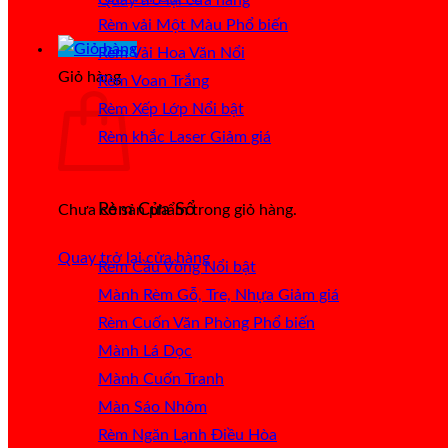
Rèm vải Một Màu
Rèm Vải Hoa Văn Nổi
Giỏ hàng
Rèm Voan Trắng
Rèm Xếp Lớp
Rèm khắc Laser
Rèm Cửa Sổ
Chưa có sản phẩm trong giỏ hàng.
Quay trở lại cửa hàng
Rèm Cầu Vồng
Mành Rèm Gỗ, Tre, Nhựa
Rèm Cuốn Văn Phòng
Mành Lá Dọc
Mành Cuốn Tranh
Màn Sáo Nhôm
Rèm Ngăn Lạnh Điều Hòa