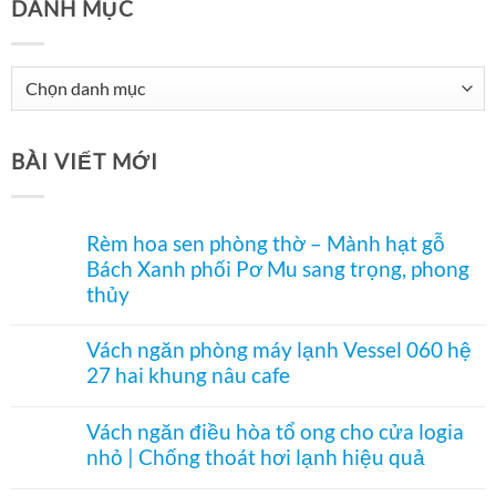
DANH MỤC
Danh
mục
BÀI VIẾT MỚI
Rèm hoa sen phòng thờ – Mành hạt gỗ
Bách Xanh phối Pơ Mu sang trọng, phong
thủy
Không
có
Vách ngăn phòng máy lạnh Vessel 060 hệ
bình
27 hai khung nâu cafe
luận
ở
Không
Rèm
có
hoa
Vách ngăn điều hòa tổ ong cho cửa logia
bình
sen
nhỏ | Chống thoát hơi lạnh hiệu quả
luận
phòng
ở
thờ
Không
Vách