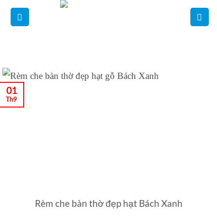
Bỏ
qua
nội
dung
01
Th9
Rèm che bàn thờ đẹp hạt Bách Xanh