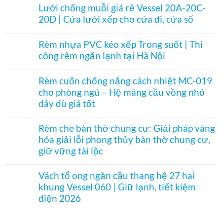
–
có
ngăn
Lưới chống muỗi giá rẻ Vessel 20A-20C-
Mành
bình
phòng
hạt
20D | Cửa lưới xếp cho cửa đi, cửa sổ
luận
máy
gỗ
ở
lạnh
Không
Bách
Vách
Vessel
có
Xanh
ngăn
Rèm nhựa PVC kéo xếp Trong suốt | Thi
060
bình
phối
điều
hệ
công rèm ngăn lạnh tại Hà Nội
luận
Pơ
hòa
27
ở
Mu
tổ
Không
hai
Lưới
sang
ong
có
khung
chống
Rèm cuốn chống nắng cách nhiệt MC-019
trọng,
cho
bình
nâu
muỗi
phong
cửa
cho phòng ngủ – Hệ máng cầu vồng nhỏ
luận
cafe
giá
thủy
logia
ở
rẻ
dây dù giá tốt
nhỏ
Rèm
Vessel
|
nhựa
Không
20A-
Chống
PVC
có
20C-
Rèm che bàn thờ chung cư: Giải pháp vàng
thoát
kéo
bình
20D
hơi
hóa giải lỗi phong thủy bàn thờ chung cư,
xếp
luận
|
lạnh
Trong
ở
Cửa
giữ vững tài lộc
hiệu
suốt
Rèm
lưới
quả
|
cuốn
Không
xếp
Thi
chống
có
cho
Vách tổ ong ngăn cầu thang hệ 27 hai
công
nắng
bình
cửa
khung Vessel 060 | Giữ lạnh, tiết kiệm
rèm
cách
luận
đi,
ngăn
nhiệt
ở
cửa
điện 2026
lạnh
MC-
Rèm
sổ
tại
019
che
Không
Hà
cho
bàn
có