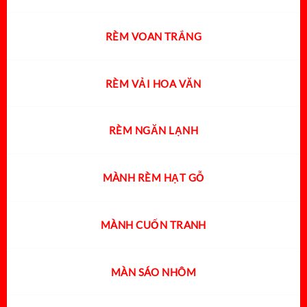
RÈM VOAN TRẮNG
RÈM VẢI HOA VĂN
RÈM NGĂN LẠNH
MÀNH RÈM HẠT GỖ
MÀNH CUỐN TRANH
MÀN SÁO NHÔM