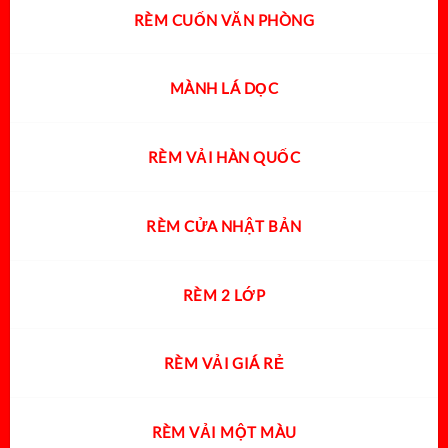
RÈM CUỐN VĂN PHÒNG
MÀNH LÁ DỌC
RÈM VẢI HÀN QUỐC
RÈM CỬA NHẬT BẢN
RÈM 2 LỚP
RÈM VẢI GIÁ RẺ
RÈM VẢI MỘT MÀU