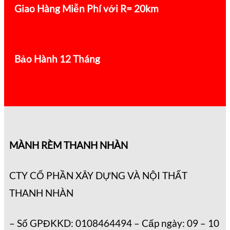
Giao Hàng Miễn Phí với R= 20km
Bảo Hành 12 Tháng
MÀNH RÈM THANH NHÀN
CTY CỔ PHẦN XÂY DỰNG VÀ NỘI THẤT
THANH NHÀN
– Số GPĐKKD: 0108464494 – Cấp ngày: 09 – 10