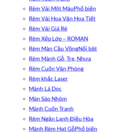
Rèm Vải Một Màu
Rèm Vải Hoa Văn Họa Tiết
Rèm Vải Giá Rẻ
Rèm Xếp Lớp – ROMAN
Rèm Màn Cầu Vồng
Rèm Mành Gỗ, Tre, Nhựa
Rèm Cuốn Văn Phòng
Rèm khắc Laser
Mành Lá Dọc
Màn Sáo Nhôm
Mành Cuốn Tranh
Rèm Ngăn Lạnh Điều Hòa
Mành Rèm Hạt Gỗ