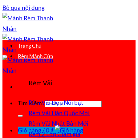
Bỏ qua nội dung
Trang Chủ
Rèm Mành Cửa
Rèm Vải
Rèm Vải Đẹp
Tìm kiếm:
Rèm Vải Hàn Quốc
Rèm Vải Nhật Bản
Giỏ hàng /
0
₫
Rèm 2 Lớp