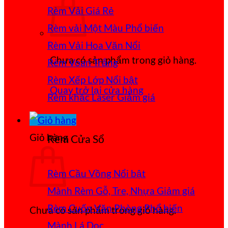
Rèm Vải Giá Rẻ
Rèm vải Một Màu
Rèm Vải Hoa Văn Nổi
Chưa có sản phẩm trong giỏ hàng.
Rèm Voan Trắng
Rèm Xếp Lớp
Quay trở lại cửa hàng
Rèm khắc Laser
Giỏ hàng
Rèm Cửa Sổ
Rèm Cầu Vồng
Mành Rèm Gỗ, Tre, Nhựa
Rèm Cuốn Văn Phòng
Chưa có sản phẩm trong giỏ hàng.
Mành Lá Dọc