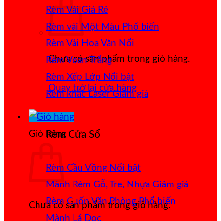
Rèm Vải Giá Rẻ
Rèm vải Một Màu
Rèm Vải Hoa Văn Nổi
Chưa có sản phẩm trong giỏ hàng.
Rèm Voan Trắng
Rèm Xếp Lớp
Quay trở lại cửa hàng
Rèm khắc Laser
Giỏ hàng
Rèm Cửa Sổ
Rèm Cầu Vồng
Mành Rèm Gỗ, Tre, Nhựa
Rèm Cuốn Văn Phòng
Chưa có sản phẩm trong giỏ hàng.
Mành Lá Dọc