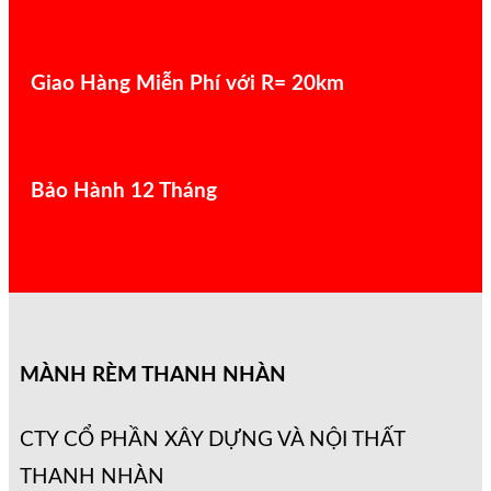
Giao Hàng Miễn Phí với R= 20km
Bảo Hành 12 Tháng
MÀNH RÈM THANH NHÀN
CTY CỔ PHẦN XÂY DỰNG VÀ NỘI THẤT
THANH NHÀN