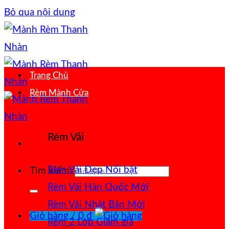
Bỏ qua nội dung
Trang Chủ
Rèm Mành Cửa
Rèm Vải
Rèm Vải Đẹp
Tìm kiếm:
Rèm Vải Hàn Quốc
Rèm Vải Nhật Bản
Giỏ hàng /
0
₫
Rèm 2 Lớp