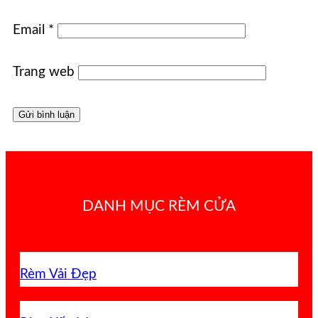
Email
*
Trang web
DANH MỤC RÈM CỬA
Rèm Vải Đẹp