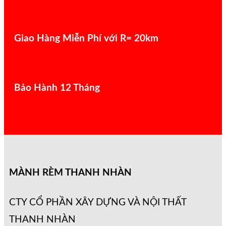
Giao Hàng Miễn Phí với R= 20km
Bảo Hành 12 Tháng
MÀNH RÈM THANH NHÀN
CTY CỔ PHẦN XÂY DỰNG VÀ NỘI THẤT
THANH NHÀN