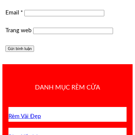
Email
*
Trang web
DANH MỤC RÈM CỬA
Rèm Vải Đẹp