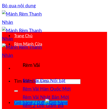
Bỏ qua nội dung
Trang Chủ
Rèm Mành Cửa
Rèm Vải
Rèm Vải Đẹp
Tìm kiếm:
Rèm Vải Hàn Quốc
Rèm Vải Nhật Bản
Giỏ hàng /
0
₫
Rèm 2 Lớp