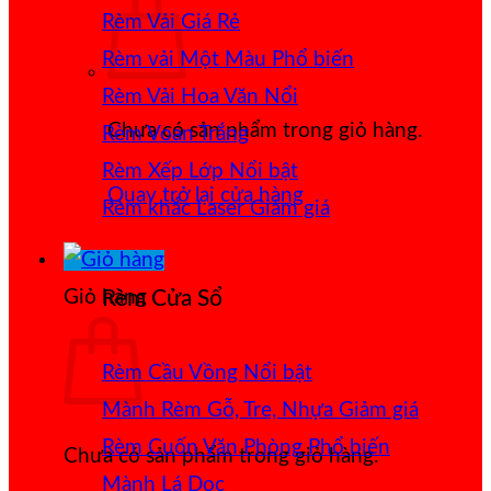
Rèm Vải Giá Rẻ
Rèm vải Một Màu
Rèm Vải Hoa Văn Nổi
Chưa có sản phẩm trong giỏ hàng.
Rèm Voan Trắng
Rèm Xếp Lớp
Quay trở lại cửa hàng
Rèm khắc Laser
Giỏ hàng
Rèm Cửa Sổ
Rèm Cầu Vồng
Mành Rèm Gỗ, Tre, Nhựa
Rèm Cuốn Văn Phòng
Chưa có sản phẩm trong giỏ hàng.
Mành Lá Dọc