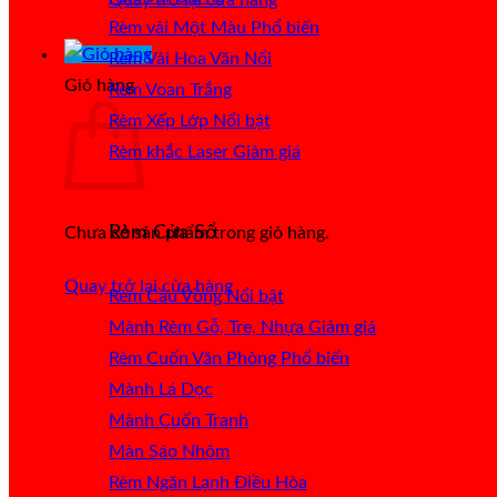
Rèm vải Một Màu
Rèm Vải Hoa Văn Nổi
Giỏ hàng
Rèm Voan Trắng
Rèm Xếp Lớp
Rèm khắc Laser
Rèm Cửa Sổ
Chưa có sản phẩm trong giỏ hàng.
Quay trở lại cửa hàng
Rèm Cầu Vồng
Mành Rèm Gỗ, Tre, Nhựa
Rèm Cuốn Văn Phòng
Mành Lá Dọc
Mành Cuốn Tranh
Màn Sáo Nhôm
Rèm Ngăn Lạnh Điều Hòa