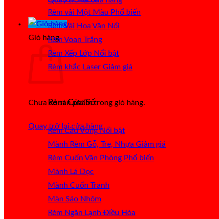
Rèm vải Một Màu
Rèm Vải Hoa Văn Nổi
Giỏ hàng
Rèm Voan Trắng
Rèm Xếp Lớp
Rèm khắc Laser
Rèm Cửa Sổ
Chưa có sản phẩm trong giỏ hàng.
Quay trở lại cửa hàng
Rèm Cầu Vồng
Mành Rèm Gỗ, Tre, Nhựa
Rèm Cuốn Văn Phòng
Mành Lá Dọc
Mành Cuốn Tranh
Màn Sáo Nhôm
Rèm Ngăn Lạnh Điều Hòa