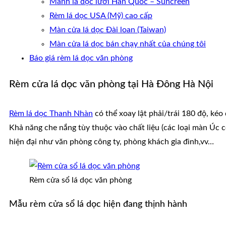
Mành lá dọc lưới Hàn Quốc – Suncreen
Rèm lá dọc USA (Mỹ) cao cấp
Màn cửa lá dọc Đài loan (Taiwan)
Màn cửa lá dọc bán chạy nhất của chúng tôi
Báo giá rèm lá dọc văn phòng
Rèm cửa lá dọc văn phòng tại Hà Đông Hà Nội
Rèm lá dọc Thanh Nhàn
có thể xoay lật phải/trái 180 độ, ké
Khả năng che nắng tùy thuộc vào chất liệu (các loại màn Úc 
hiện đại như văn phòng công ty, phòng khách gia đình,vv…
Rèm cửa sổ lá dọc văn phòng
Mẫu rèm cửa sổ lá dọc hiện đang thịnh hành