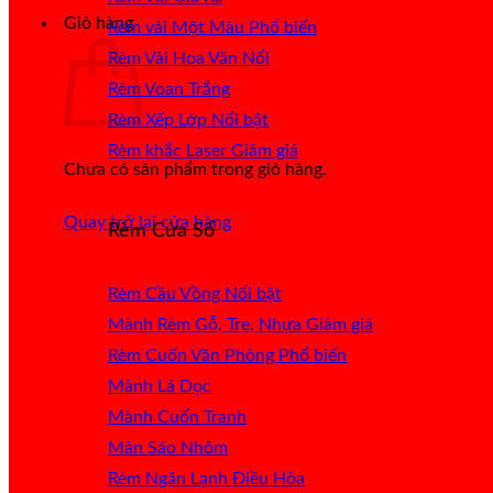
Giỏ hàng
Rèm vải Một Màu
Rèm Vải Hoa Văn Nổi
Rèm Voan Trắng
Rèm Xếp Lớp
Rèm khắc Laser
Chưa có sản phẩm trong giỏ hàng.
Quay trở lại cửa hàng
Rèm Cửa Sổ
Rèm Cầu Vồng
Mành Rèm Gỗ, Tre, Nhựa
Rèm Cuốn Văn Phòng
Mành Lá Dọc
Mành Cuốn Tranh
Màn Sáo Nhôm
Rèm Ngăn Lạnh Điều Hòa