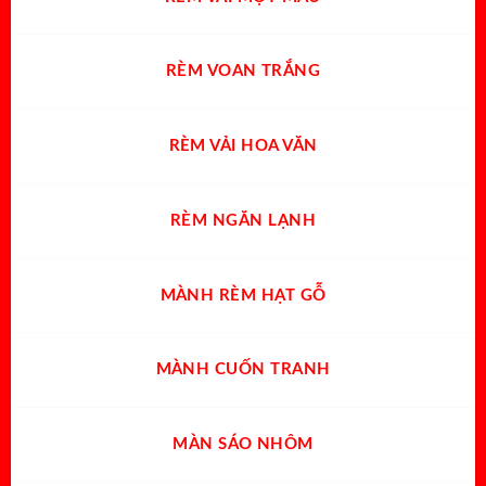
RÈM VOAN TRẮNG
RÈM VẢI HOA VĂN
RÈM NGĂN LẠNH
MÀNH RÈM HẠT GỖ
MÀNH CUỐN TRANH
MÀN SÁO NHÔM