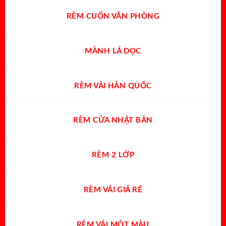
RÈM CUỐN VĂN PHÒNG
MÀNH LÁ DỌC
RÈM VẢI HÀN QUỐC
RÈM CỬA NHẬT BẢN
RÈM 2 LỚP
RÈM VẢI GIÁ RẺ
RÈM VẢI MỘT MÀU