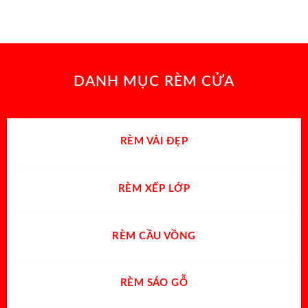
DANH MỤC RÈM CỬA
RÈM VẢI ĐẸP
RÈM XẾP LỚP
RÈM CẦU VỒNG
RÈM SÁO GỖ