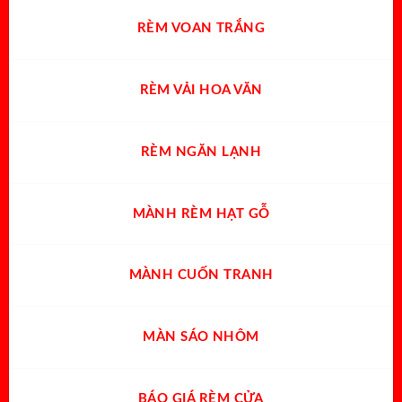
RÈM VOAN TRẮNG
RÈM VẢI HOA VĂN
RÈM NGĂN LẠNH
MÀNH RÈM HẠT GỖ
MÀNH CUỐN TRANH
MÀN SÁO NHÔM
BÁO GIÁ RÈM CỬA