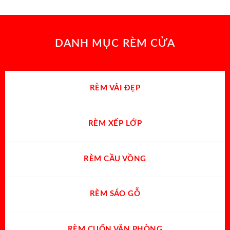
DANH MỤC RÈM CỬA
RÈM VẢI ĐẸP
RÈM XẾP LỚP
RÈM CẦU VỒNG
RÈM SÁO GỖ
RÈM CUỐN VĂN PHÒNG