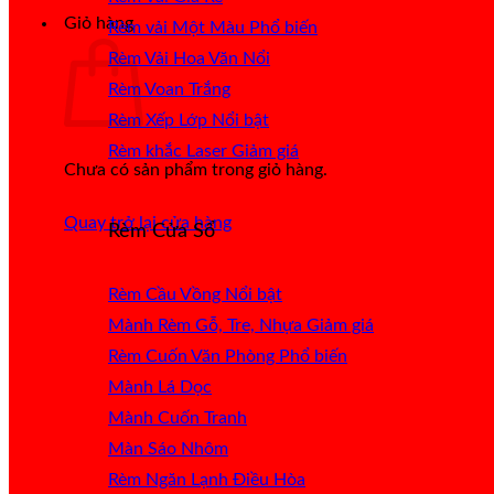
Giỏ hàng
Rèm vải Một Màu
Rèm Vải Hoa Văn Nổi
Rèm Voan Trắng
Rèm Xếp Lớp
Rèm khắc Laser
Chưa có sản phẩm trong giỏ hàng.
Quay trở lại cửa hàng
Rèm Cửa Sổ
Rèm Cầu Vồng
Mành Rèm Gỗ, Tre, Nhựa
Rèm Cuốn Văn Phòng
Mành Lá Dọc
Mành Cuốn Tranh
Màn Sáo Nhôm
Rèm Ngăn Lạnh Điều Hòa