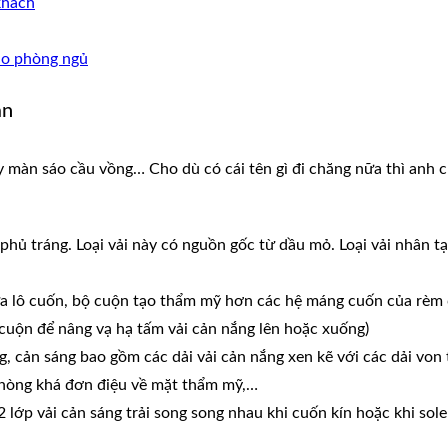
khách
ho phòng ngủ
àn
 màn sáo cầu vồng… Cho dù có cái tên gì đi chăng nữa thì anh c
phủ tráng. Loại vải này có nguồn gốc từ dầu mỏ. Loại vải nhân tạ
ứa lô cuốn, bộ cuộn tạo thẩm mỹ hơn các hệ máng cuốn của rèm 
cuộn để nâng vạ hạ tấm vải cản nắng lên hoặc xuống)
g, cản sáng bao gồm các dải vải cản nắng xen kẽ với các dải von 
phòng khá đơn điệu về mặt thẩm mỹ,…
ớp vải cản sáng trải song song nhau khi cuốn kín hoặc khi sole