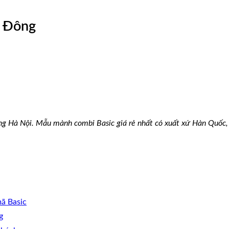
à Đông
ng Hà Nội. Mẫu mành combi Basic giá rẻ nhất có xuất xứ Hàn Quốc
ã Basic
g