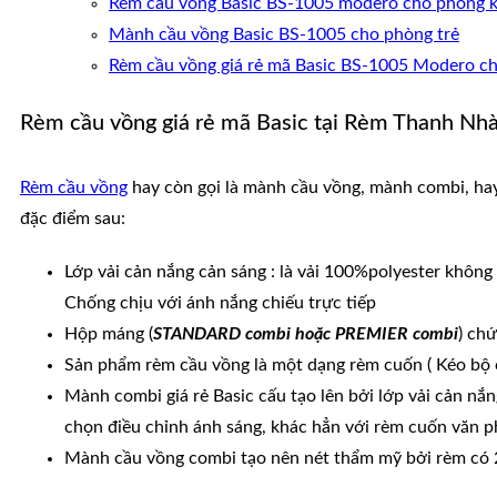
Rèm cầu vồng Basic BS-1005 modero cho phòng 
Mành cầu vồng Basic BS-1005 cho phòng trẻ
Rèm cầu vồng giá rẻ mã Basic BS-1005 Modero c
Rèm cầu vồng giá rẻ mã Basic tại Rèm Thanh Nh
Rèm cầu vồng
hay còn gọi là mành cầu vồng, mành combi, hay
đặc điểm sau:
Lớp vải cản nắng cản sáng : là vải 100%polyester không 
Chống chịu với ánh nắng chiếu trực tiếp
Hộp máng (
STANDARD combi hoặc PREMIER combi
) ch
Sản phẩm rèm cầu vồng là một dạng rèm cuốn ( Kéo bộ 
Mành combi giá rẻ Basic cấu tạo lên bởi lớp vải cản nắn
chọn điều chỉnh ánh sáng, khác hẳn với rèm cuốn văn 
Mành cầu vồng combi tạo nên nét thẩm mỹ bởi rèm có 2 l