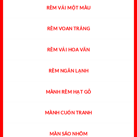
RÈM VẢI MỘT MÀU
RÈM VOAN TRẮNG
RÈM VẢI HOA VĂN
RÈM NGĂN LẠNH
MÀNH RÈM HẠT GỖ
MÀNH CUỐN TRANH
MÀN SÁO NHÔM