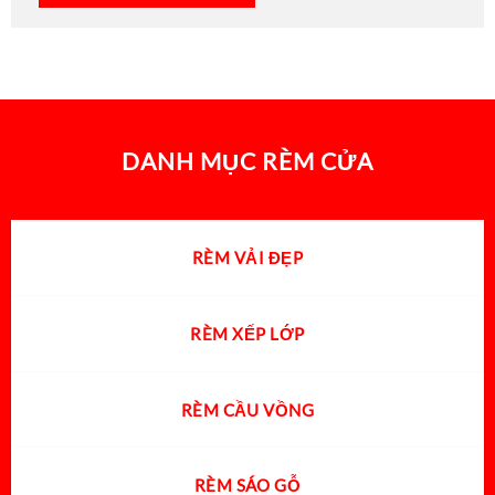
DANH MỤC RÈM CỬA
RÈM VẢI ĐẸP
RÈM XẾP LỚP
RÈM CẦU VỒNG
RÈM SÁO GỖ