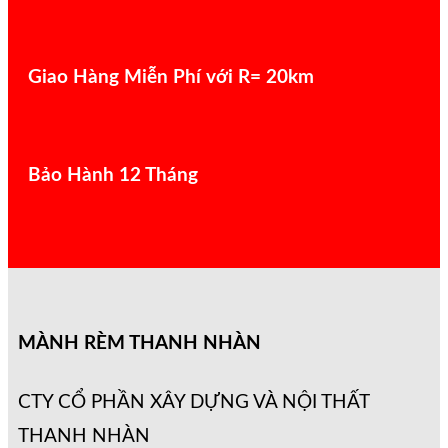
Giao Hàng Miễn Phí với R= 20km
Bảo Hành 12 Tháng
MÀNH RÈM THANH NHÀN
CTY CỔ PHẦN XÂY DỰNG VÀ NỘI THẤT
THANH NHÀN