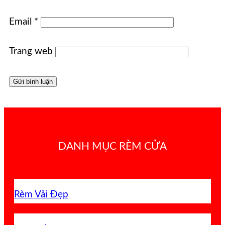
Email
*
Trang web
DANH MỤC RÈM CỬA
Rèm Vải Đẹp