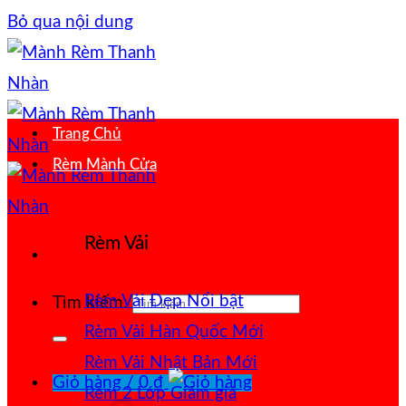
Bỏ qua nội dung
Trang Chủ
Rèm Mành Cửa
Rèm Vải
Rèm Vải Đẹp
Tìm kiếm:
Rèm Vải Hàn Quốc
Rèm Vải Nhật Bản
Giỏ hàng /
0
₫
Rèm 2 Lớp