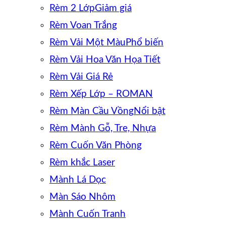
Rèm 2 Lớp
Rèm Voan Trắng
Rèm Vải Một Màu
Rèm Vải Hoa Văn Họa Tiết
Rèm Vải Giá Rẻ
Rèm Xếp Lớp – ROMAN
Rèm Màn Cầu Vồng
Rèm Mành Gỗ, Tre, Nhựa
Rèm Cuốn Văn Phòng
Rèm khắc Laser
Mành Lá Dọc
Màn Sáo Nhôm
Mành Cuốn Tranh