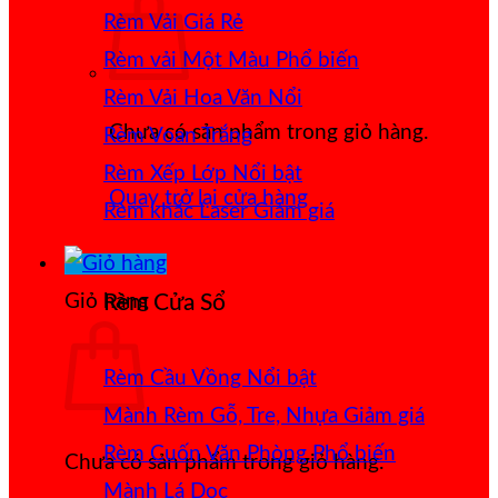
Rèm Vải Giá Rẻ
Rèm vải Một Màu
Rèm Vải Hoa Văn Nổi
Chưa có sản phẩm trong giỏ hàng.
Rèm Voan Trắng
Rèm Xếp Lớp
Quay trở lại cửa hàng
Rèm khắc Laser
Giỏ hàng
Rèm Cửa Sổ
Rèm Cầu Vồng
Mành Rèm Gỗ, Tre, Nhựa
Rèm Cuốn Văn Phòng
Chưa có sản phẩm trong giỏ hàng.
Mành Lá Dọc