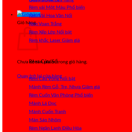
Rèm vải Một Màu
Rèm Vải Hoa Văn Nổi
Giỏ hàng
Rèm Voan Trắng
Rèm Xếp Lớp
Rèm khắc Laser
Rèm Cửa Sổ
Chưa có sản phẩm trong giỏ hàng.
Quay trở lại cửa hàng
Rèm Cầu Vồng
Mành Rèm Gỗ, Tre, Nhựa
Rèm Cuốn Văn Phòng
Mành Lá Dọc
Mành Cuốn Tranh
Màn Sáo Nhôm
Rèm Ngăn Lạnh Điều Hòa