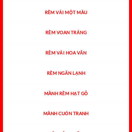
RÈM VẢI MỘT MÀU
RÈM VOAN TRẮNG
RÈM VẢI HOA VĂN
RÈM NGĂN LẠNH
MÀNH RÈM HẠT GỖ
MÀNH CUỐN TRANH