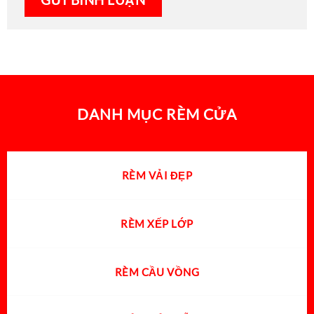
DANH MỤC RÈM CỬA
RÈM VẢI ĐẸP
RÈM XẾP LỚP
RÈM CẦU VỒNG