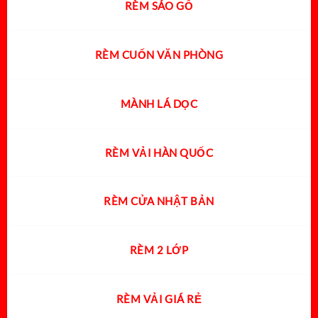
RÈM SÁO GỖ
RÈM CUỐN VĂN PHÒNG
MÀNH LÁ DỌC
RÈM VẢI HÀN QUỐC
RÈM CỬA NHẬT BẢN
RÈM 2 LỚP
RÈM VẢI GIÁ RẺ