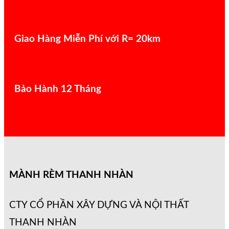
Giao Hàng Miễn Phí với R= 20km
Bảo Hành 12 Tháng
MÀNH RÈM THANH NHÀN
CTY CỔ PHẦN XÂY DỰNG VÀ NỘI THẤT
THANH NHÀN