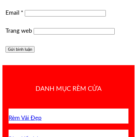
Email
*
Trang web
DANH MỤC RÈM CỬA
Rèm Vải Đẹp