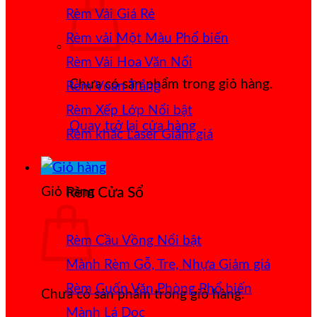
Rèm Vải Giá Rẻ
Rèm vải Một Màu
Rèm Vải Hoa Văn Nổi
Chưa có sản phẩm trong giỏ hàng.
Rèm Voan Trắng
Rèm Xếp Lớp
Quay trở lại cửa hàng
Rèm khắc Laser
Giỏ hàng
Rèm Cửa Sổ
Rèm Cầu Vồng
Mành Rèm Gỗ, Tre, Nhựa
Rèm Cuốn Văn Phòng
Chưa có sản phẩm trong giỏ hàng.
Mành Lá Dọc