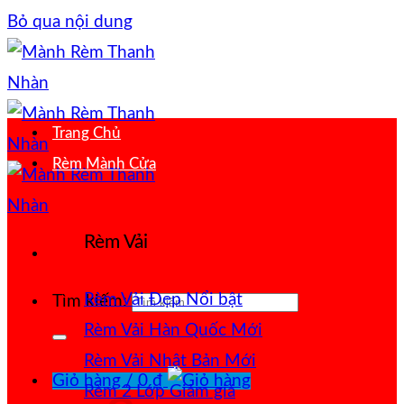
Bỏ qua nội dung
Trang Chủ
Rèm Mành Cửa
Rèm Vải
Rèm Vải Đẹp
Tìm kiếm:
Rèm Vải Hàn Quốc
Rèm Vải Nhật Bản
Giỏ hàng /
0
₫
Rèm 2 Lớp