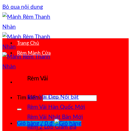
Bỏ qua nội dung
Trang Chủ
Rèm Mành Cửa
Rèm Vải
Rèm Vải Đẹp
Tìm kiếm:
Rèm Vải Hàn Quốc
Rèm Vải Nhật Bản
Giỏ hàng /
0
₫
Rèm 2 Lớp