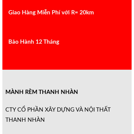
Giao Hàng Miễn Phí với R= 20km
Bảo Hành 12 Tháng
MÀNH RÈM THANH NHÀN
CTY CỔ PHẦN XÂY DỰNG VÀ NỘI THẤT
THANH NHÀN