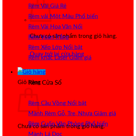
Rèm Vải Giá Rẻ
Rèm vải Một Màu
Rèm Vải Hoa Văn Nổi
Chưa có sản phẩm trong giỏ hàng.
Rèm Voan Trắng
Rèm Xếp Lớp
Quay trở lại cửa hàng
Rèm khắc Laser
Giỏ hàng
Rèm Cửa Sổ
Rèm Cầu Vồng
Mành Rèm Gỗ, Tre, Nhựa
Rèm Cuốn Văn Phòng
Chưa có sản phẩm trong giỏ hàng.
Mành Lá Dọc