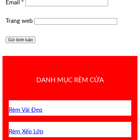
Email
*
Trang web
DANH MỤC RÈM CỬA
Rèm Vải Đẹp
Rèm Xếp Lớp