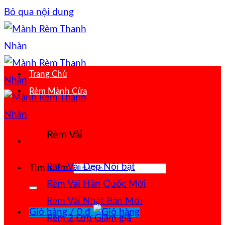
Bỏ qua nội dung
Trang Chủ
Rèm Mành Cửa
Rèm Vải
Rèm Vải Đẹp
Tìm kiếm:
Rèm Vải Hàn Quốc
Rèm Vải Nhật Bản
Giỏ hàng /
0
₫
Rèm 2 Lớp