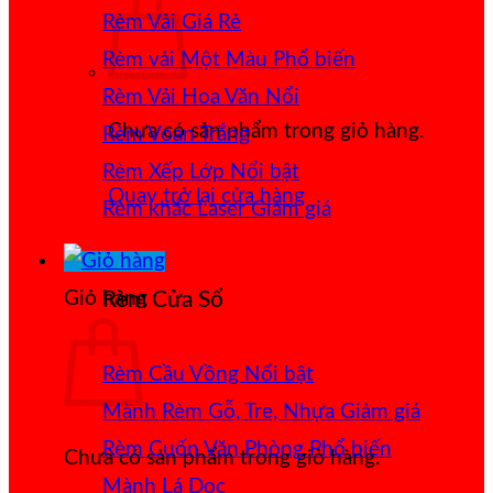
Rèm Vải Giá Rẻ
Rèm vải Một Màu
Rèm Vải Hoa Văn Nổi
Chưa có sản phẩm trong giỏ hàng.
Rèm Voan Trắng
Rèm Xếp Lớp
Quay trở lại cửa hàng
Rèm khắc Laser
Giỏ hàng
Rèm Cửa Sổ
Rèm Cầu Vồng
Mành Rèm Gỗ, Tre, Nhựa
Rèm Cuốn Văn Phòng
Chưa có sản phẩm trong giỏ hàng.
Mành Lá Dọc