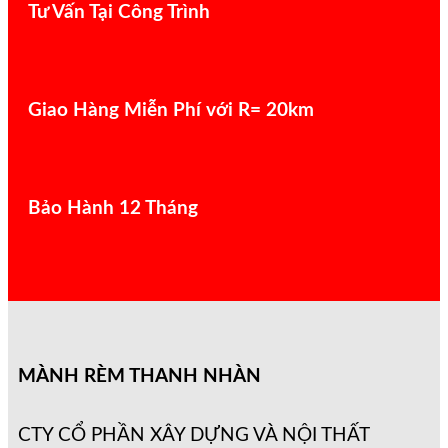
Tư Vấn Tại Công Trình
Giao Hàng Miễn Phí với R= 20km
Bảo Hành 12 Tháng
MÀNH RÈM THANH NHÀN
CTY CỔ PHẦN XÂY DỰNG VÀ NỘI THẤT