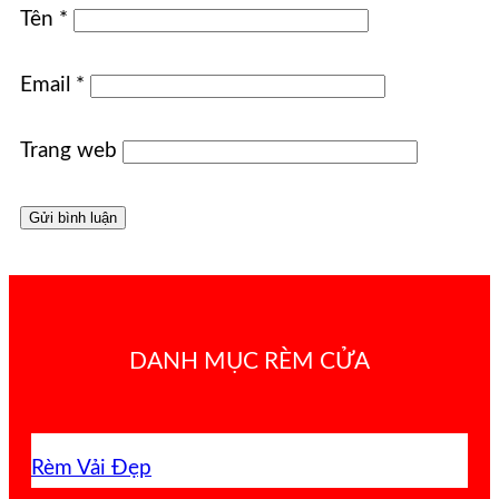
Tên
*
Email
*
Trang web
DANH MỤC RÈM CỬA
Rèm Vải Đẹp