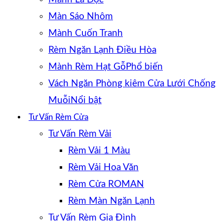
Màn Sáo Nhôm
Mành Cuốn Tranh
Rèm Ngăn Lạnh Điều Hòa
Mành Rèm Hạt Gỗ
Vách Ngăn Phòng kiêm Cửa Lưới Chống
Muỗi
Tư Vấn Rèm Cửa
Tư Vấn Rèm Vải
Rèm Vải 1 Màu
Rèm Vải Hoa Văn
Rèm Cửa ROMAN
Rèm Màn Ngăn Lạnh
Tư Vấn Rèm Gia Đình