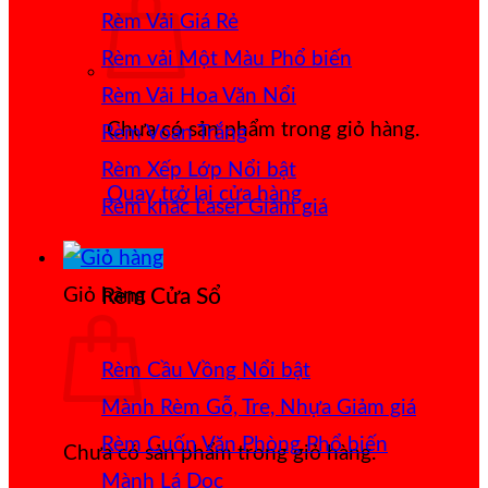
Rèm Vải Giá Rẻ
Rèm vải Một Màu
Rèm Vải Hoa Văn Nổi
Chưa có sản phẩm trong giỏ hàng.
Rèm Voan Trắng
Rèm Xếp Lớp
Quay trở lại cửa hàng
Rèm khắc Laser
Giỏ hàng
Rèm Cửa Sổ
Rèm Cầu Vồng
Mành Rèm Gỗ, Tre, Nhựa
Rèm Cuốn Văn Phòng
Chưa có sản phẩm trong giỏ hàng.
Mành Lá Dọc