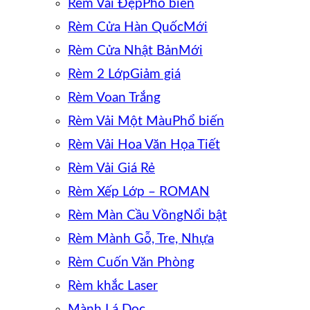
Rèm Vải Đẹp
Rèm Cửa Hàn Quốc
Rèm Cửa Nhật Bản
Rèm 2 Lớp
Rèm Voan Trắng
Rèm Vải Một Màu
Rèm Vải Hoa Văn Họa Tiết
Rèm Vải Giá Rẻ
Rèm Xếp Lớp – ROMAN
Rèm Màn Cầu Vồng
Rèm Mành Gỗ, Tre, Nhựa
Rèm Cuốn Văn Phòng
Rèm khắc Laser
Mành Lá Dọc