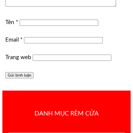
Tên
*
Email
*
Trang web
DANH MỤC RÈM CỬA