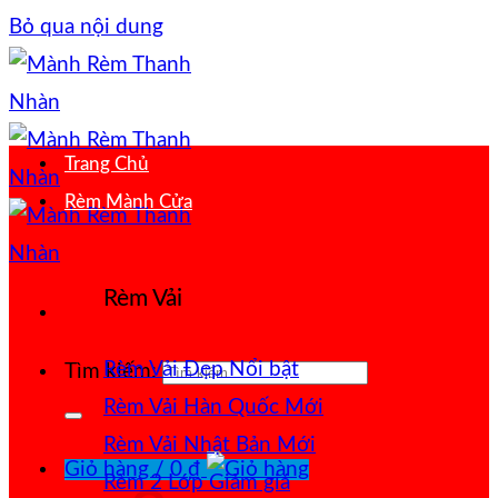
Bỏ qua nội dung
Trang Chủ
Rèm Mành Cửa
Rèm Vải
Rèm Vải Đẹp
Tìm kiếm:
Rèm Vải Hàn Quốc
Rèm Vải Nhật Bản
Giỏ hàng /
0
₫
Rèm 2 Lớp