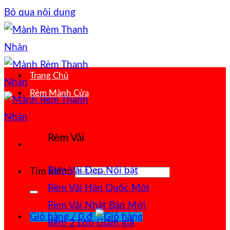
Bỏ qua nội dung
Trang Chủ
Rèm Mành Cửa
Rèm Vải
Rèm Vải Đẹp
Tìm kiếm:
Rèm Vải Hàn Quốc
Rèm Vải Nhật Bản
Giỏ hàng /
0
₫
Rèm 2 Lớp