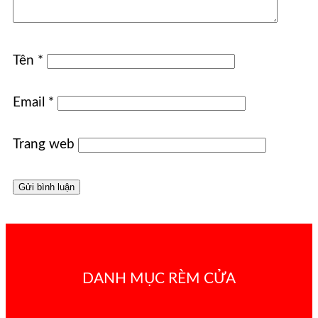
Tên
*
Email
*
Trang web
DANH MỤC RÈM CỬA