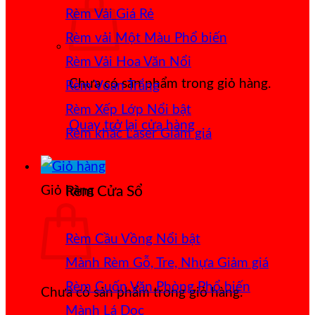
Rèm Vải Giá Rẻ
Rèm vải Một Màu
Rèm Vải Hoa Văn Nổi
Chưa có sản phẩm trong giỏ hàng.
Rèm Voan Trắng
Rèm Xếp Lớp
Quay trở lại cửa hàng
Rèm khắc Laser
Giỏ hàng
Rèm Cửa Sổ
Rèm Cầu Vồng
Mành Rèm Gỗ, Tre, Nhựa
Rèm Cuốn Văn Phòng
Chưa có sản phẩm trong giỏ hàng.
Mành Lá Dọc