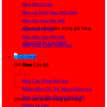
Rèm Vải Giá Rẻ
Rèm vải Một Màu
Rèm Vải Hoa Văn Nổi
Chưa có sản phẩm trong giỏ hàng.
Rèm Voan Trắng
Rèm Xếp Lớp
Quay trở lại cửa hàng
Rèm khắc Laser
Giỏ hàng
Rèm Cửa Sổ
Rèm Cầu Vồng
Mành Rèm Gỗ, Tre, Nhựa
Rèm Cuốn Văn Phòng
Chưa có sản phẩm trong giỏ hàng.
Mành Lá Dọc