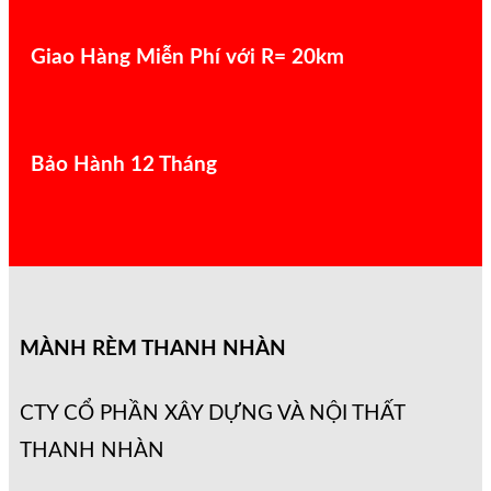
Giao Hàng Miễn Phí với R= 20km
Bảo Hành 12 Tháng
MÀNH RÈM THANH NHÀN
CTY CỔ PHẦN XÂY DỰNG VÀ NỘI THẤT
THANH NHÀN