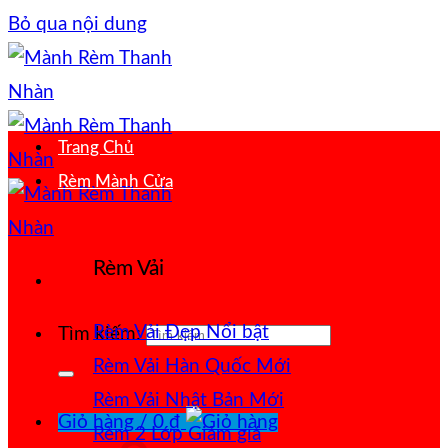
Bỏ qua nội dung
Trang Chủ
Rèm Mành Cửa
Rèm Vải
Rèm Vải Đẹp
Tìm kiếm:
Rèm Vải Hàn Quốc
Rèm Vải Nhật Bản
Giỏ hàng /
0
₫
Rèm 2 Lớp