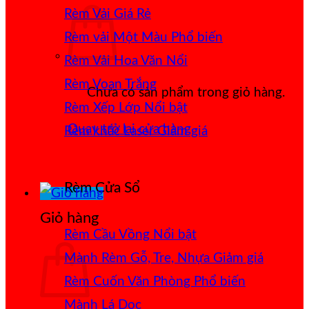
Rèm Vải Giá Rẻ
Rèm vải Một Màu
Rèm Vải Hoa Văn Nổi
Rèm Voan Trắng
Chưa có sản phẩm trong giỏ hàng.
Rèm Xếp Lớp
Quay trở lại cửa hàng
Rèm khắc Laser
Rèm Cửa Sổ
Giỏ hàng
Rèm Cầu Vồng
Mành Rèm Gỗ, Tre, Nhựa
Rèm Cuốn Văn Phòng
Mành Lá Dọc