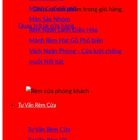
Mành Cuốn Tranh
Chưa có sản phẩm trong giỏ hàng.
Màn Sáo Nhôm
Quay trở lại cửa hàng
Rèm Ngăn Lạnh Điều Hòa
Mành Rèm Hạt Gỗ
Vách Ngăn Phòng - Cửa lưới chống
muỗi
Tư Vấn Rèm Cửa
Tư Vấn Rèm Cửa