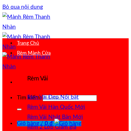
Bỏ qua nội dung
Trang Chủ
Rèm Mành Cửa
Rèm Vải
Rèm Vải Đẹp
Tìm kiếm:
Rèm Vải Hàn Quốc
Rèm Vải Nhật Bản
Giỏ hàng /
0
₫
Rèm 2 Lớp