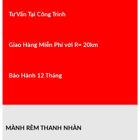
Tư Vấn Tại Công Trình
Giao Hàng Miễn Phí với R= 20km
Bảo Hành 12 Tháng
MÀNH RÈM THANH NHÀN