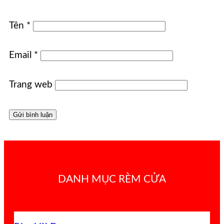
Tên
*
Email
*
Trang web
DANH MỤC RÈM CỬA