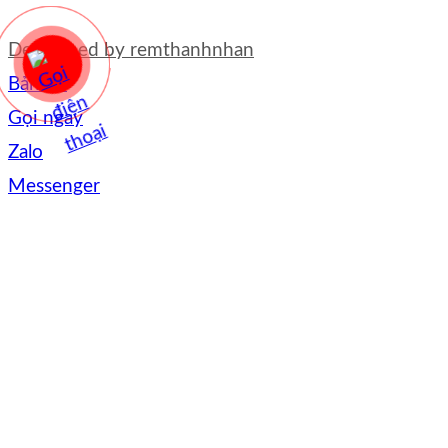
Developed by
remthanhnhan
Bản đồ
Gọi ngay
Zalo
Messenger