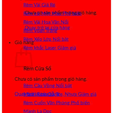
Rèm Vải Giá Rẻ
Chưa có sản phẩm trong giỏ hàng.
Rèm vải Một Màu
Rèm Vải Hoa Văn Nổi
Quay trở lại cửa hàng
Rèm Voan Trắng
Rèm Xếp Lớp
Giỏ hàng
Rèm khắc Laser
Rèm Cửa Sổ
Chưa có sản phẩm trong giỏ hàng.
Rèm Cầu Vồng
Quay trở lại cửa hàng
Mành Rèm Gỗ, Tre, Nhựa
Rèm Cuốn Văn Phòng
Mành Lá Dọc