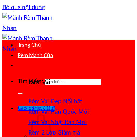
Bỏ qua nội dung
Trang Chủ
Rèm Mành Cửa
Tìm kiếm:
Rèm Vải
Rèm Vải Đẹp
Giỏ hàng /
0
₫
Rèm Vải Hàn Quốc
Rèm Vải Nhật Bản
Rèm 2 Lớp