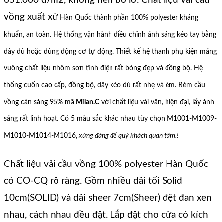
651.000 đ/m2, không nên bỏ lỡ. Chất liệu vải cầu
vồng xuất xứ
Hàn Quốc thành phần 100% polyester kháng
khuẩn, an toàn. Hệ thống vận hành điều chỉnh ánh sáng kéo tay bằng
dây dù hoặc dùng động cơ tự động. Thiết kế hệ thanh phụ kiện máng
vuông chất liệu nhôm sơn tĩnh điện rất bóng đẹp và đồng bộ. Hệ
thống cuốn cao cấp, đồng bộ, dây kéo dù rất nhẹ và êm. Rèm cầu
vồng cản sáng 95% mã
Milan.C
với chất liệu vải vân, hiện đại, lấy ánh
sáng rất linh hoạt. Có 5 màu sắc khác nhau tùy chọn M1001-M1009-
M1010-M1014-M1016,
xứng đáng để quý khách quan tâm.!
Chất liệu vải cầu vồng 100% polyester Hàn Quốc
có CO-CQ rõ ràng. Gồm nhiều dải tối Solid
10cm(SOLID) và dải sheer 7cm(Sheer) đệt đan xen
nhau, cách nhau đều đặt. Lắp đặt cho cửa có kích