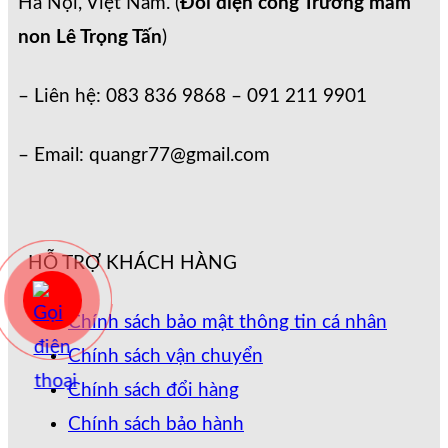
Hà Nội, Việt Nam. (
Đối diện cổng Trường mầm
non Lê Trọng Tấn
)
– Liên hệ: 083 836 9868 – 091 211 9901
– Email: quangr77@gmail.com
HỖ TRỢ KHÁCH HÀNG
Chính sách bảo mật thông tin cá nhân
Chính sách vận chuyển
Chính sách đổi hàng
Chính sách bảo hành