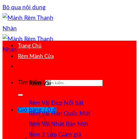
Bỏ qua nội dung
Trang Chủ
Rèm Mành Cửa
Tìm kiếm:
Rèm Vải
Rèm Vải Đẹp
Giỏ hàng /
0
₫
Rèm Vải Hàn Quốc
Rèm Vải Nhật Bản
Rèm 2 Lớp