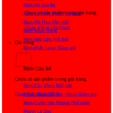
Rèm Vải Giá Rẻ
Chưa có sản phẩm trong giỏ hàng.
Rèm vải Một Màu
Rèm Vải Hoa Văn Nổi
Quay trở lại cửa hàng
Rèm Voan Trắng
Rèm Xếp Lớp
Giỏ hàng
Rèm khắc Laser
Rèm Cửa Sổ
Chưa có sản phẩm trong giỏ hàng.
Rèm Cầu Vồng
Quay trở lại cửa hàng
Mành Rèm Gỗ, Tre, Nhựa
Rèm Cuốn Văn Phòng
Mành Lá Dọc