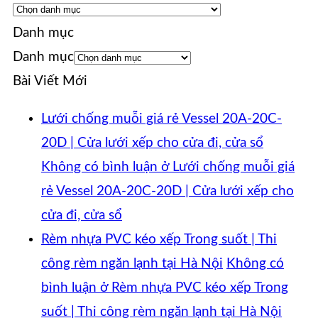
Danh mục
Danh mục
Bài Viết Mới
Lưới chống muỗi giá rẻ Vessel 20A-20C-
20D | Cửa lưới xếp cho cửa đi, cửa sổ
Không có bình luận
ở Lưới chống muỗi giá
rẻ Vessel 20A-20C-20D | Cửa lưới xếp cho
cửa đi, cửa sổ
Rèm nhựa PVC kéo xếp Trong suốt | Thi
công rèm ngăn lạnh tại Hà Nội
Không có
bình luận
ở Rèm nhựa PVC kéo xếp Trong
suốt | Thi công rèm ngăn lạnh tại Hà Nội