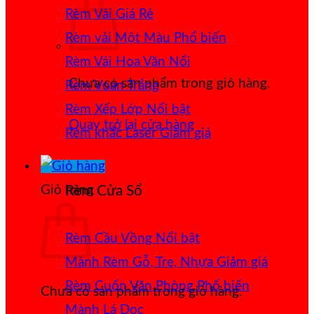
Rèm Vải Giá Rẻ
Rèm vải Một Màu
Rèm Vải Hoa Văn Nổi
Chưa có sản phẩm trong giỏ hàng.
Rèm Voan Trắng
Rèm Xếp Lớp
Quay trở lại cửa hàng
Rèm khắc Laser
Giỏ hàng
Rèm Cửa Sổ
Rèm Cầu Vồng
Mành Rèm Gỗ, Tre, Nhựa
Rèm Cuốn Văn Phòng
Chưa có sản phẩm trong giỏ hàng.
Mành Lá Dọc