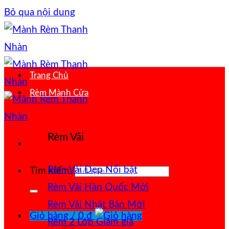
Bỏ qua nội dung
Trang Chủ
Rèm Mành Cửa
Rèm Vải
Rèm Vải Đẹp
Tìm kiếm:
Rèm Vải Hàn Quốc
Rèm Vải Nhật Bản
Giỏ hàng /
0
₫
Rèm 2 Lớp