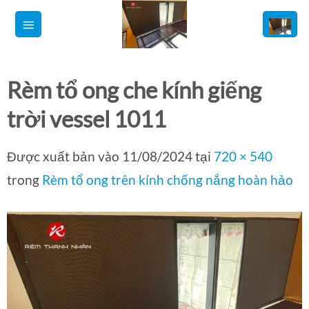
Bỏ
qua
nội
dung
Rèm tổ ong che kính giếng
trời vessel 1011
Được xuất bản vào
11/08/2024
tại
720 × 540
trong
Rèm tổ ong trên kính chống nắng hoàn hảo