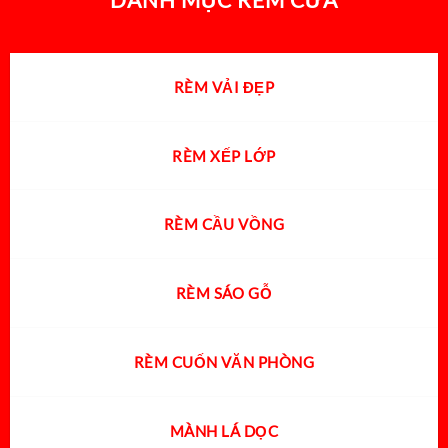
RÈM VẢI ĐẸP
RÈM XẾP LỚP
RÈM CẦU VỒNG
RÈM SÁO GỖ
RÈM CUỐN VĂN PHÒNG
MÀNH LÁ DỌC