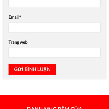
Email
*
Trang web
DANH MỤC RÈM CỬA