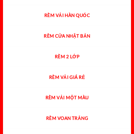
RÈM VẢI HÀN QUỐC
RÈM CỬA NHẬT BẢN
RÈM 2 LỚP
RÈM VẢI GIÁ RẺ
RÈM VẢI MỘT MÀU
RÈM VOAN TRẮNG