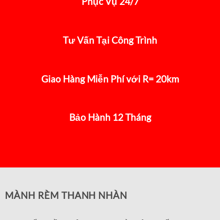
Phục Vụ 24/7
Tư Vấn Tại Công Trình
Giao Hàng Miễn Phí với R= 20km
Bảo Hành 12 Tháng
MÀNH RÈM THANH NHÀN