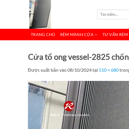
Bỏ
qua
Tìm
kiếm:
nội
dung
TRANG CHỦ
RÈM MÀNH CỬA
TƯ VẤN RÈM
Cửa tổ ong vessel-2825 chốn
Được xuất bản vào
08/10/2024
tại
510 × 680
tron