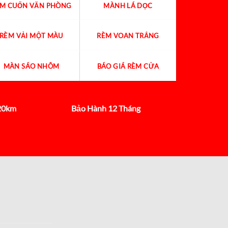
ÈM CUỐN VĂN PHÒNG
MÀNH LÁ DỌC
RÈM VẢI MỘT MÀU
RÈM VOAN TRẮNG
MÀN SÁO NHÔM
BÁO GIÁ RÈM CỬA
 20km
Bảo Hành 12 Tháng