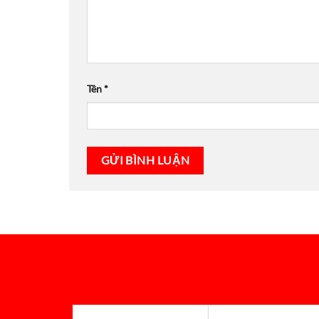
Tên
*