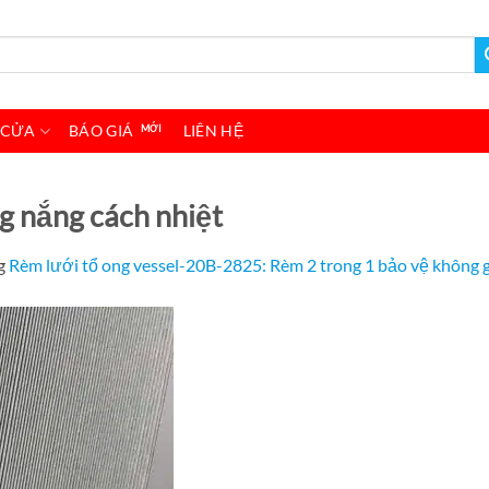
 CỬA
BÁO GIÁ
LIÊN HỆ
g nắng cách nhiệt
g
Rèm lưới tổ ong vessel-20B-2825: Rèm 2 trong 1 bảo vệ không g