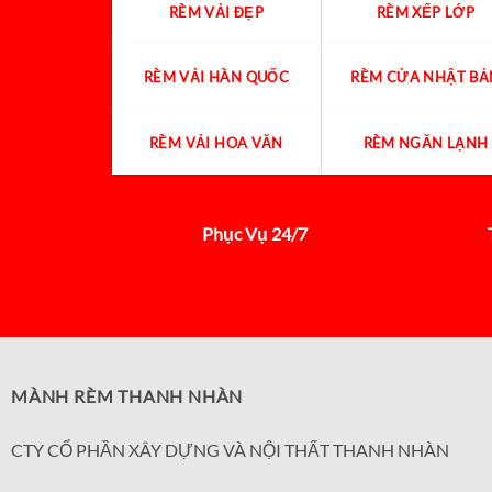
RÈM VẢI ĐẸP
RÈM XẾP LỚP
RÈM VẢI HÀN QUỐC
RÈM CỬA NHẬT BẢ
RÈM VẢI HOA VĂN
RÈM NGĂN LẠNH
Phục Vụ 24/7
MÀNH RÈM THANH NHÀN
CTY CỔ PHẦN XÂY DỰNG VÀ NỘI THẤT THANH NHÀN