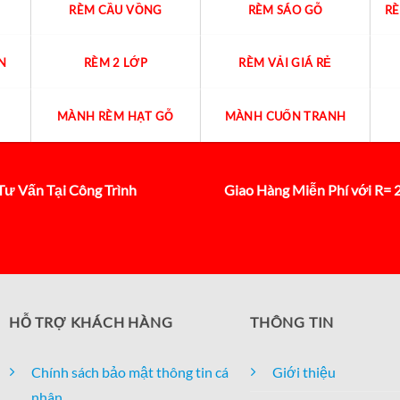
RÈM CẦU VỒNG
RÈM SÁO GỖ
R
N
RÈM 2 LỚP
RÈM VẢI GIÁ RẺ
MÀNH RÈM HẠT GỖ
MÀNH CUỐN TRANH
Tư Vấn Tại Công Trình
Giao Hàng Miễn Phí với R=
HỖ TRỢ KHÁCH HÀNG
THÔNG TIN
Chính sách bảo mật thông tin cá
Giới thiệu
nhân