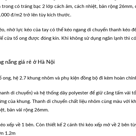
bên trong có tráng bạc 2 lớp cách âm, cách nhiệt, bản rộng 26mm
.000 đ/m2 trở lên tùy kích thước.
éo, nhờ lực kéo của tay có thể kéo ngang di chuyển thanh kéo đến
để cửa tổ ong được đóng kín. Khi không sử dụng ngăn lạnh thì c
g nắng giá rẻ ở Hà Nội
ổ ong, hệ 2.7 khung nhôm và phụ kiện đồng bộ đi kèm hoàn chỉn
hanh di chuyển) và hệ thống dây polyester để giữ căng tấm vải tổ
đứng của khung. Thanh di chuyển chất liệu nhôm cùng màu với khu
iệt, bản vải rộng 26mm.
kéo xếp về 1 bên. Còn thiết kế 2 cánh thì kéo xếp mở về 2 bên 
ơn 1.2m