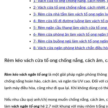
1- Vách cửa tổ ong chống nắng, cách nhiệt,
2- Vách cửa tổ ong chống nắng, cách nhiệt 
3- Rèm cửa nhà tắm làm vách tổ ong ngăn lạ
4- Rèm cửa lối đi đường luồng làm vách tổ
5- Rèm ngăn cầu thang làm vách cửa tổ ong
6- Rèm cửa phòng ăn làm vách tổ ong ngăn 
7- Rèm cửa buồng ngủ làm vách tổ ong ngăn
8- Vách cửa ngăn phòng khách chắn điều hòa
Rèm kéo vách cửa tổ ong chống nắng, cách âm, cá
Rèm kéo vách ngăn tổ ong
là một giải pháp ngăn phòng thông m
chống nắng hoàn hảo, cách âm, và ngăn tia UV cao. Đối với c
lạnh máy điều hòa, cũng như đi qua lại. Khi không dùng có 
Nếu nhu cầu quý anh/chị mong muốn chống nắng, cách âm, các
làm
vách ngăn tổ ong
hệ 2.7 một khung với màu nhôm trắng sứ