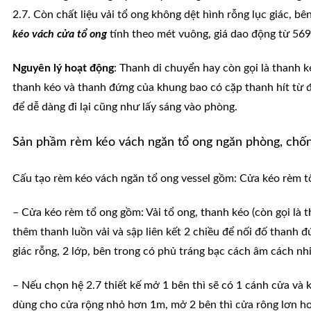
2.7. Còn chất liệu vải tổ ong không dệt hình rỗng lục giác, 
kéo vách cửa tổ ong
tính theo mét vuông, giá dao động từ 569
Nguyên lý hoạt động
: Thanh di chuyển hay còn gọi là thanh k
thanh kéo và thanh đứng của khung bao có cặp thanh hít từ 
để dễ dàng đi lại cũng như lấy sáng vào phòng.
Sản phầm rèm kéo vách ngăn tổ ong ngăn phòng, chốn
Cấu tạo rèm kéo vách ngăn tổ ong vessel gồm: Cửa kéo rèm t
– Cửa kéo rèm tổ ong gồm: Vải tổ ong, thanh kéo (còn gọi là t
thêm thanh luồn vải và sập liên kết 2 chiều để nối đố thanh 
giác rỗng, 2 lớp, bên trong có phủ tráng bạc cách âm cách nh
– Nếu chọn hệ 2.7 thiết kế mở 1 bên thì sẽ có 1 cánh cửa và 
dùng cho cửa rộng nhỏ hơn 1m, mở 2 bên thì cửa rông lơn h