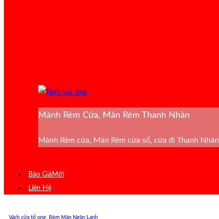
Mành Rèm Cửa, Màn Rèm Thanh Nhàn
Mành Rèm cửa, Màn Rèm cửa sổ, cửa đi Thanh Nhàn 
Báo Giá
Liên Hệ
Vách cửa tổ ong
,
Rèm Màn Ngăn Lạnh