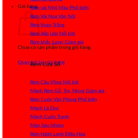
Giỏ hàng
Rèm vải Một Màu
Rèm Vải Hoa Văn Nổi
Rèm Voan Trắng
Rèm Xếp Lớp
Rèm khắc Laser
Chưa có sản phẩm trong giỏ hàng.
Quay trở lại cửa hàng
Rèm Cửa Sổ
Rèm Cầu Vồng
Mành Rèm Gỗ, Tre, Nhựa
Rèm Cuốn Văn Phòng
Mành Lá Dọc
Mành Cuốn Tranh
Màn Sáo Nhôm
Rèm Ngăn Lạnh Điều Hòa