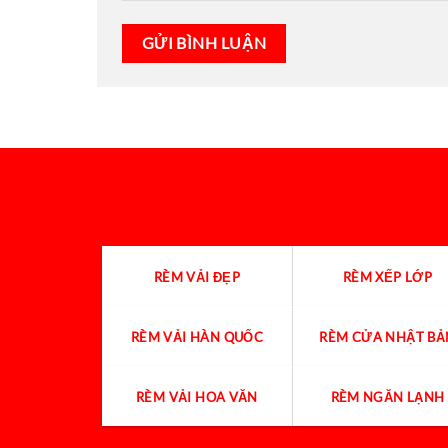
RÈM VẢI ĐẸP
RÈM XẾP LỚP
RÈM VẢI HÀN QUỐC
RÈM CỬA NHẬT BẢ
RÈM VẢI HOA VĂN
RÈM NGĂN LẠNH