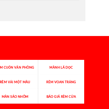
ÈM CUỐN VĂN PHÒNG
MÀNH LÁ DỌC
RÈM VẢI MỘT MÀU
RÈM VOAN TRẮNG
MÀN SÁO NHÔM
BÁO GIÁ RÈM CỬA