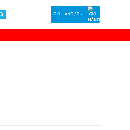
GIỎ HÀNG /
0
₫