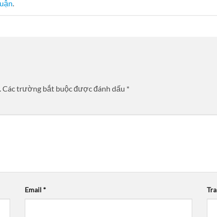
luận
.
.
Các trường bắt buộc được đánh dấu
*
Email
*
Tr