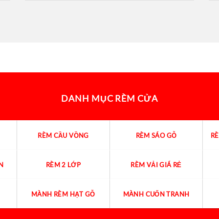
DANH MỤC RÈM CỬA
RÈM CẦU VỒNG
RÈM SÁO GỖ
R
N
RÈM 2 LỚP
RÈM VẢI GIÁ RẺ
MÀNH RÈM HẠT GỖ
MÀNH CUỐN TRANH