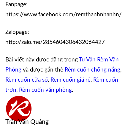
Fanpage:
https://www.facebook.com/remthanhnhanhn/
Zalopage:
http://zalo.me/2854604306432064427
Bài viết này được đăng trong
Tư Vấn Rèm Văn
Phòng
và được gắn thẻ
Rèm cuốn chống nắng
,
Rèm cuốn cửa sổ
,
Rèm cuốn giá rẻ
,
Rèm cuốn
trơn
,
Rèm cuốn văn phòng
.
Trần Văn Quảng