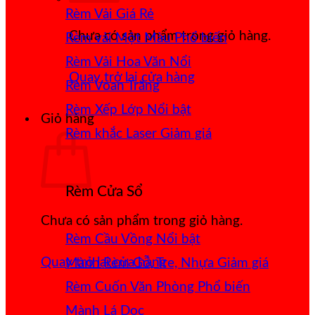
Rèm Vải Giá Rẻ
Chưa có sản phẩm trong giỏ hàng.
Rèm vải Một Màu
Rèm Vải Hoa Văn Nổi
Quay trở lại cửa hàng
Rèm Voan Trắng
Rèm Xếp Lớp
Giỏ hàng
Rèm khắc Laser
Rèm Cửa Sổ
Chưa có sản phẩm trong giỏ hàng.
Rèm Cầu Vồng
Quay trở lại cửa hàng
Mành Rèm Gỗ, Tre, Nhựa
Rèm Cuốn Văn Phòng
Mành Lá Dọc