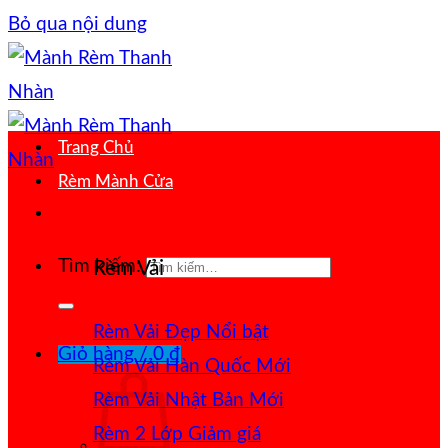
Bỏ qua nội dung
Trang Chủ
Rèm Mành Cửa
Tìm kiếm:
Rèm Vải
Rèm Vải Đẹp
Giỏ hàng /
0
₫
Rèm Vải Hàn Quốc
Rèm Vải Nhật Bản
Rèm 2 Lớp