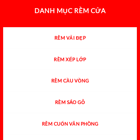
DANH MỤC RÈM CỬA
RÈM VẢI ĐẸP
RÈM XẾP LỚP
RÈM CẦU VỒNG
RÈM SÁO GỖ
RÈM CUỐN VĂN PHÒNG