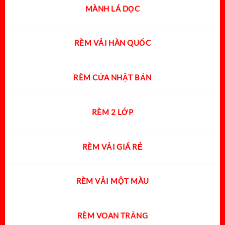
MÀNH LÁ DỌC
RÈM VẢI HÀN QUỐC
RÈM CỬA NHẬT BẢN
RÈM 2 LỚP
RÈM VẢI GIÁ RẺ
RÈM VẢI MỘT MÀU
RÈM VOAN TRẮNG