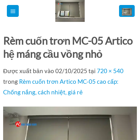
Bỏ
qua
nội
dung
Rèm cuốn trơn MC-05 Artico
hệ máng cầu vồng nhỏ
Được xuất bản vào
02/10/2025
tại
720 × 540
trong
Rèm cuốn trơn Artico MC-05 cao cấp:
Chống nắng, cách nhiệt, giá rẻ