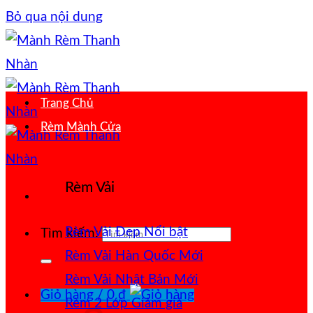
Bỏ qua nội dung
Trang Chủ
Rèm Mành Cửa
Rèm Vải
Rèm Vải Đẹp
Tìm kiếm:
Rèm Vải Hàn Quốc
Rèm Vải Nhật Bản
Giỏ hàng /
0
₫
Rèm 2 Lớp