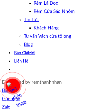
Rèm Lá Dọc
Rèm Cửa Sáo Nhôm
Tin Tức
Khách Hàng
Tư vấn Vách cửa tổ ong
Blog
Báo Giá
Liên Hệ
Developed by
remthanhnhan
Bản đồ
Gọi ngay
Zalo