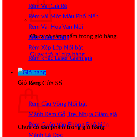
Rèm Vải Giá Rẻ
Rèm vải Một Màu
Rèm Vải Hoa Văn Nổi
Chưa có sản phẩm trong giỏ hàng.
Rèm Voan Trắng
Rèm Xếp Lớp
Quay trở lại cửa hàng
Rèm khắc Laser
Giỏ hàng
Rèm Cửa Sổ
Rèm Cầu Vồng
Mành Rèm Gỗ, Tre, Nhựa
Rèm Cuốn Văn Phòng
Chưa có sản phẩm trong giỏ hàng.
Mành Lá Dọc