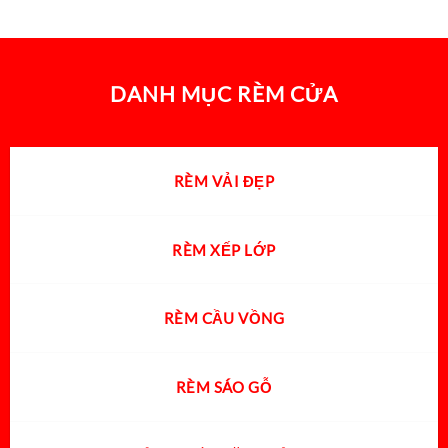
DANH MỤC RÈM CỬA
RÈM VẢI ĐẸP
RÈM XẾP LỚP
RÈM CẦU VỒNG
RÈM SÁO GỖ