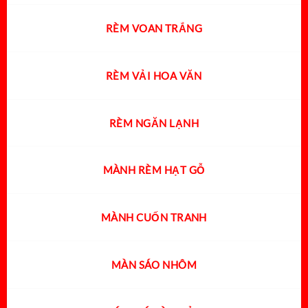
RÈM VOAN TRẮNG
RÈM VẢI HOA VĂN
RÈM NGĂN LẠNH
MÀNH RÈM HẠT GỖ
MÀNH CUỐN TRANH
MÀN SÁO NHÔM