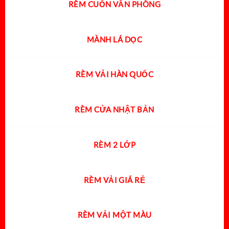
RÈM CUỐN VĂN PHÒNG
MÀNH LÁ DỌC
RÈM VẢI HÀN QUỐC
RÈM CỬA NHẬT BẢN
RÈM 2 LỚP
RÈM VẢI GIÁ RẺ
RÈM VẢI MỘT MÀU