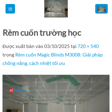
Bỏ
qua
nội
dung
Rèm cuốn trường học
Được xuất bản vào
03/10/2025
tại
720 × 540
trong
Rèm cuốn Magic Blinds M3008: Giải pháp
chống nắng, cách nhiệt tối ưu