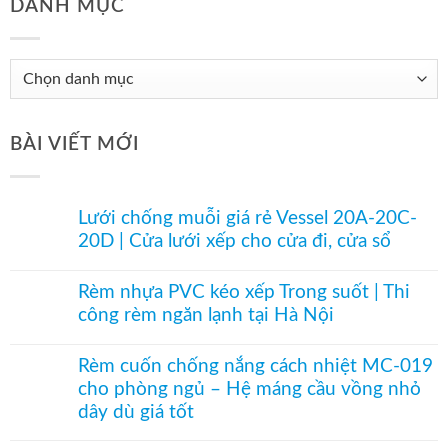
DANH MỤC
Danh
mục
BÀI VIẾT MỚI
Lưới chống muỗi giá rẻ Vessel 20A-20C-
20D | Cửa lưới xếp cho cửa đi, cửa sổ
Không
có
Rèm nhựa PVC kéo xếp Trong suốt | Thi
bình
công rèm ngăn lạnh tại Hà Nội
luận
ở
Không
Lưới
có
chống
Rèm cuốn chống nắng cách nhiệt MC-019
bình
muỗi
cho phòng ngủ – Hệ máng cầu vồng nhỏ
luận
giá
ở
dây dù giá tốt
rẻ
Rèm
Vessel
nhựa
Không
20A-