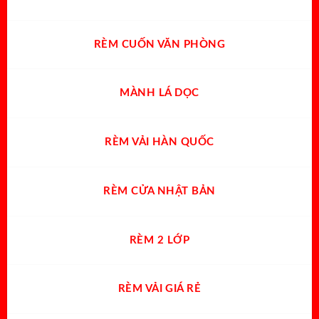
gian
RÈM CUỐN VĂN PHÒNG
MÀNH LÁ DỌC
RÈM VẢI HÀN QUỐC
RÈM CỬA NHẬT BẢN
RÈM 2 LỚP
RÈM VẢI GIÁ RẺ