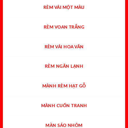
RÈM VẢI MỘT MÀU
RÈM VOAN TRẮNG
RÈM VẢI HOA VĂN
RÈM NGĂN LẠNH
MÀNH RÈM HẠT GỖ
MÀNH CUỐN TRANH
MÀN SÁO NHÔM