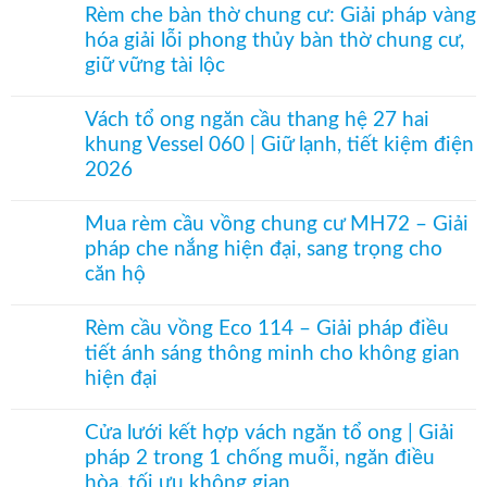
PVC
có
20C-
Rèm che bàn thờ chung cư: Giải pháp vàng
kéo
bình
20D
hóa giải lỗi phong thủy bàn thờ chung cư,
xếp
luận
|
Trong
ở
giữ vững tài lộc
Cửa
suốt
Rèm
lưới
|
cuốn
Không
xếp
Thi
chống
có
cho
Vách tổ ong ngăn cầu thang hệ 27 hai
công
nắng
bình
cửa
khung Vessel 060 | Giữ lạnh, tiết kiệm điện
rèm
cách
luận
đi,
ngăn
nhiệt
ở
2026
cửa
lạnh
MC-
Rèm
sổ
tại
019
che
Không
Hà
cho
bàn
có
Mua rèm cầu vồng chung cư MH72 – Giải
Nội
phòng
thờ
bình
pháp che nắng hiện đại, sang trọng cho
ngủ
chung
luận
–
cư:
ở
căn hộ
Hệ
Giải
Vách
máng
pháp
tổ
Không
cầu
vàng
ong
có
Rèm cầu vồng Eco 114 – Giải pháp điều
vồng
hóa
ngăn
bình
tiết ánh sáng thông minh cho không gian
nhỏ
giải
cầu
luận
dây
lỗi
thang
ở
hiện đại
dù
phong
hệ
Mua
giá
thủy
27
rèm
Không
tốt
bàn
hai
cầu
có
Cửa lưới kết hợp vách ngăn tổ ong | Giải
thờ
khung
vồng
bình
pháp 2 trong 1 chống muỗi, ngăn điều
chung
Vessel
chung
luận
cư,
060
cư
ở
hòa, tối ưu không gian