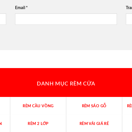
Email
*
Tr
DANH MỤC RÈM CỬA
RÈM CẦU VỒNG
RÈM SÁO GỖ
R
N
RÈM 2 LỚP
RÈM VẢI GIÁ RẺ