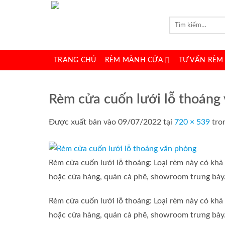
Bỏ
qua
Tìm
kiếm:
nội
dung
TRANG CHỦ
RÈM MÀNH CỬA
TƯ VẤN RÈM
Rèm cửa cuốn lưới lỗ thoáng
Được xuất bản vào
09/07/2022
tại
720 × 539
tro
Rèm cửa cuốn lưới lỗ thoáng: Loại rèm này có kh
hoặc cửa hàng, quán cà phê, showroom trưng bày
Rèm cửa cuốn lưới lỗ thoáng: Loại rèm này có kh
hoặc cửa hàng, quán cà phê, showroom trưng bày