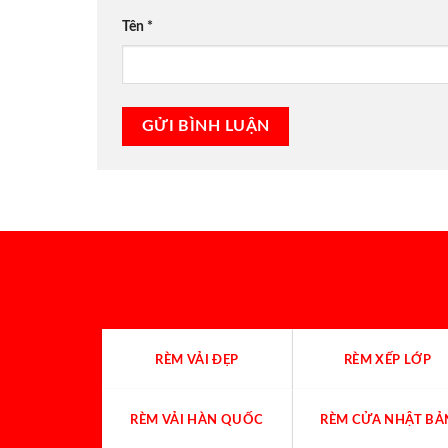
Tên
*
RÈM VẢI ĐẸP
RÈM XẾP LỚP
RÈM VẢI HÀN QUỐC
RÈM CỬA NHẬT BẢ