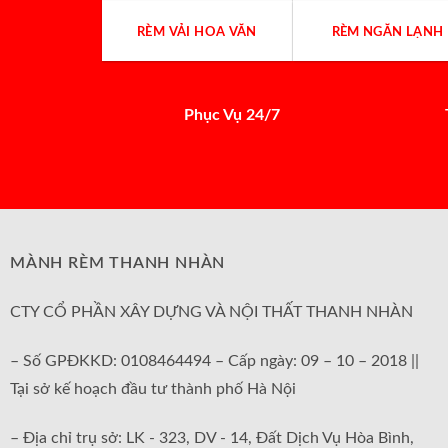
RÈM VẢI HOA VĂN
RÈM NGĂN LẠNH
Phục Vụ 24/7
MÀNH RÈM THANH NHÀN
CTY CỔ PHẦN XÂY DỰNG VÀ NỘI THẤT THANH NHÀN
– Số GPĐKKD: 0108464494 – Cấp ngày: 09 – 10 – 2018 ||
Tại sở kế hoạch đầu tư thành phố Hà Nội
– Địa chỉ trụ sở: LK - 323, DV - 14, Đất Dịch Vụ Hòa Bình,