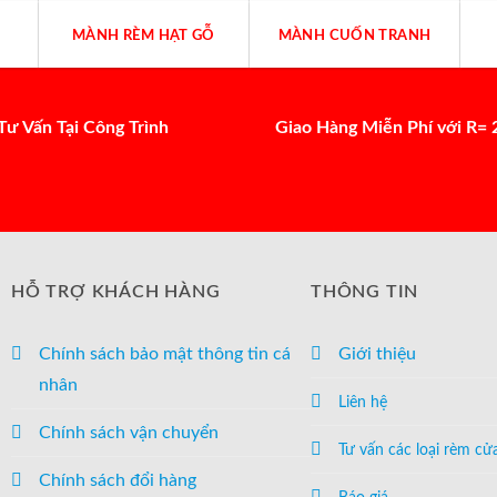
MÀNH RÈM HẠT GỖ
MÀNH CUỐN TRANH
Tư Vấn Tại Công Trình
Giao Hàng Miễn Phí với R=
HỖ TRỢ KHÁCH HÀNG
THÔNG TIN
Chính sách bảo mật thông tin cá
Giới thiệu
nhân
Liên hệ
Chính sách vận chuyển
Tư vấn các loại rèm cử
Chính sách đổi hàng