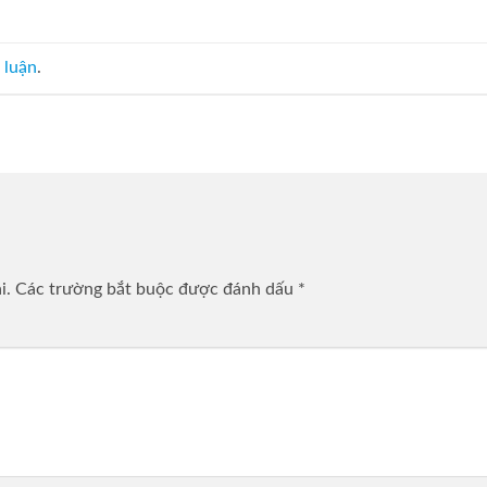
 luận
.
i.
Các trường bắt buộc được đánh dấu
*