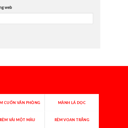
ang web
ÈM CUỐN VĂN PHÒNG
MÀNH LÁ DỌC
RÈM VẢI MỘT MÀU
RÈM VOAN TRẮNG