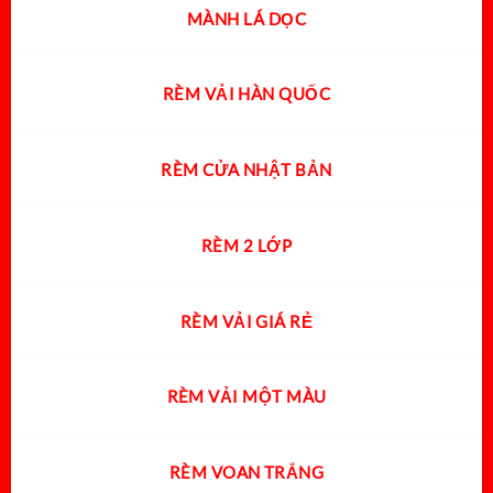
MÀNH LÁ DỌC
RÈM VẢI HÀN QUỐC
RÈM CỬA NHẬT BẢN
RÈM 2 LỚP
RÈM VẢI GIÁ RẺ
RÈM VẢI MỘT MÀU
RÈM VOAN TRẮNG