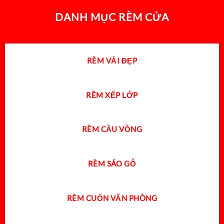
DANH MỤC RÈM CỬA
RÈM VẢI ĐẸP
RÈM XẾP LỚP
RÈM CẦU VỒNG
RÈM SÁO GỖ
RÈM CUỐN VĂN PHÒNG