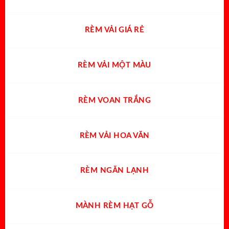
RÈM VẢI GIÁ RẺ
RÈM VẢI MỘT MÀU
RÈM VOAN TRẮNG
RÈM VẢI HOA VĂN
RÈM NGĂN LẠNH
MÀNH RÈM HẠT GỖ