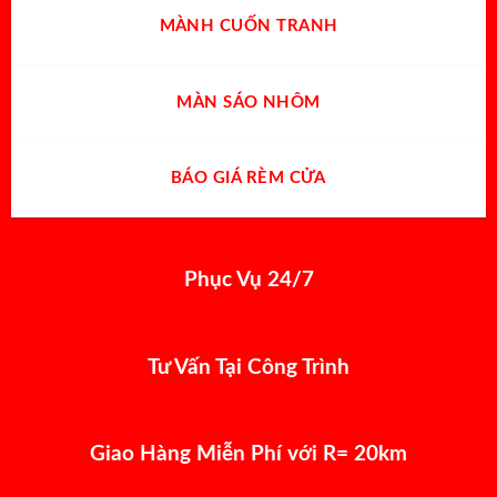
MÀNH CUỐN TRANH
MÀN SÁO NHÔM
BÁO GIÁ RÈM CỬA
Phục Vụ 24/7
Tư Vấn Tại Công Trình
Giao Hàng Miễn Phí với R= 20km