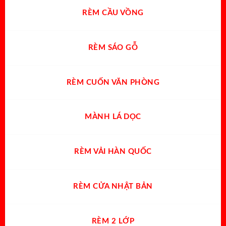
RÈM CẦU VỒNG
RÈM SÁO GỖ
RÈM CUỐN VĂN PHÒNG
MÀNH LÁ DỌC
RÈM VẢI HÀN QUỐC
RÈM CỬA NHẬT BẢN
RÈM 2 LỚP