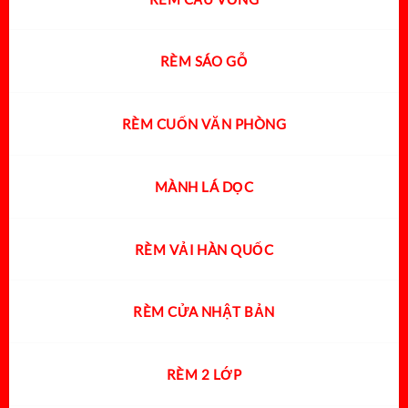
RÈM SÁO GỖ
RÈM CUỐN VĂN PHÒNG
MÀNH LÁ DỌC
RÈM VẢI HÀN QUỐC
RÈM CỬA NHẬT BẢN
RÈM 2 LỚP