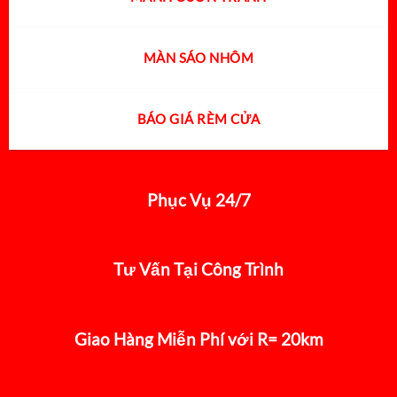
MÀN SÁO NHÔM
BÁO GIÁ RÈM CỬA
Phục Vụ 24/7
Tư Vấn Tại Công Trình
Giao Hàng Miễn Phí với R= 20km