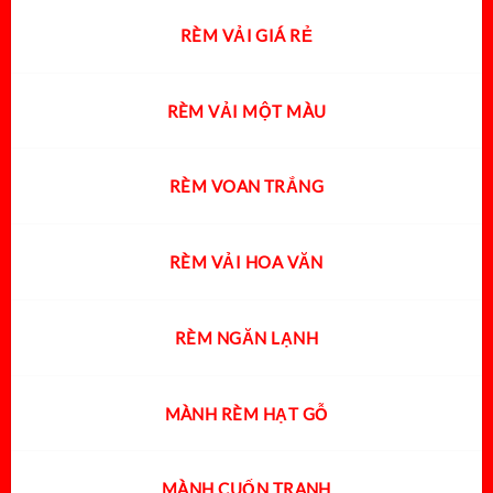
RÈM VẢI GIÁ RẺ
RÈM VẢI MỘT MÀU
RÈM VOAN TRẮNG
RÈM VẢI HOA VĂN
RÈM NGĂN LẠNH
MÀNH RÈM HẠT GỖ
MÀNH CUỐN TRANH