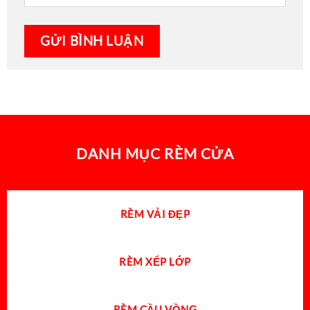
DANH MỤC RÈM CỬA
RÈM VẢI ĐẸP
RÈM XẾP LỚP
RÈM CẦU VỒNG