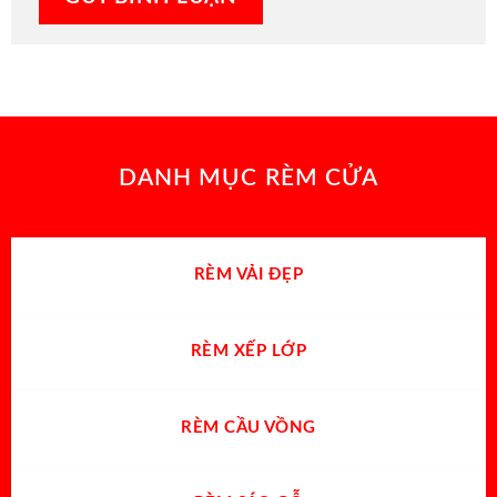
DANH MỤC RÈM CỬA
RÈM VẢI ĐẸP
RÈM XẾP LỚP
RÈM CẦU VỒNG