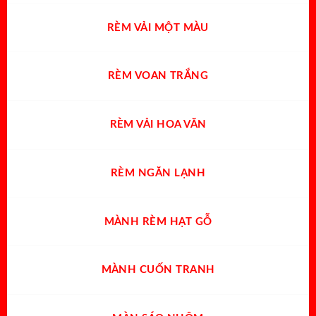
RÈM VẢI MỘT MÀU
RÈM VOAN TRẮNG
RÈM VẢI HOA VĂN
RÈM NGĂN LẠNH
MÀNH RÈM HẠT GỖ
MÀNH CUỐN TRANH