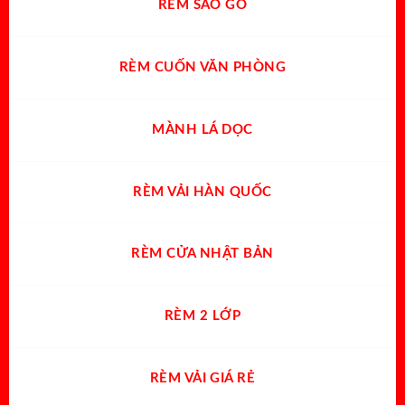
RÈM SÁO GỖ
RÈM CUỐN VĂN PHÒNG
MÀNH LÁ DỌC
RÈM VẢI HÀN QUỐC
RÈM CỬA NHẬT BẢN
RÈM 2 LỚP
RÈM VẢI GIÁ RẺ