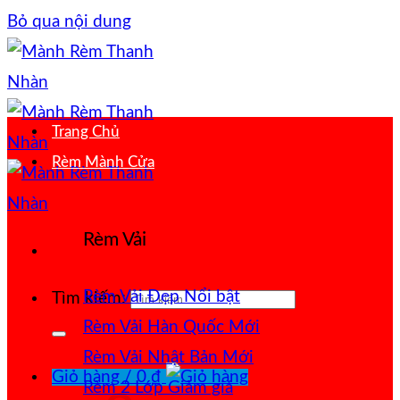
Bỏ qua nội dung
Trang Chủ
Rèm Mành Cửa
Rèm Vải
Rèm Vải Đẹp
Tìm kiếm:
Rèm Vải Hàn Quốc
Rèm Vải Nhật Bản
Giỏ hàng /
0
₫
Rèm 2 Lớp