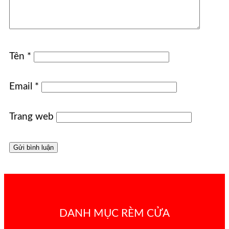
Tên
*
Email
*
Trang web
DANH MỤC RÈM CỬA