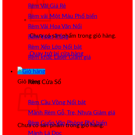
Rèm Vải Giá Rẻ
Rèm vải Một Màu
Rèm Vải Hoa Văn Nổi
Chưa có sản phẩm trong giỏ hàng.
Rèm Voan Trắng
Rèm Xếp Lớp
Quay trở lại cửa hàng
Rèm khắc Laser
Giỏ hàng
Rèm Cửa Sổ
Rèm Cầu Vồng
Mành Rèm Gỗ, Tre, Nhựa
Rèm Cuốn Văn Phòng
Chưa có sản phẩm trong giỏ hàng.
Mành Lá Dọc