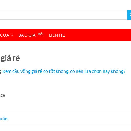
 CỬA
BÁO GIÁ
LIÊN HỆ
giá rẻ
g
Rèm cầu vồng giá rẻ có tốt không, có nên lựa chọn hay không?
ace
luận
.