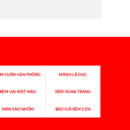
ÈM CUỐN VĂN PHÒNG
MÀNH LÁ DỌC
RÈM VẢI MỘT MÀU
RÈM VOAN TRẮNG
MÀN SÁO NHÔM
BÁO GIÁ RÈM CỬA