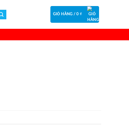
GIỎ HÀNG /
0
₫