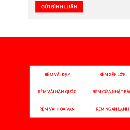
RÈM VẢI ĐẸP
RÈM XẾP LỚP
RÈM VẢI HÀN QUỐC
RÈM CỬA NHẬT BẢ
RÈM VẢI HOA VĂN
RÈM NGĂN LẠNH