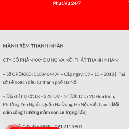
Phục Vụ 24/7
MÀNH RÈM THANH NHÀN
CTY CỔ PHẦN XÂY DỰNG VÀ NỘI THẤT THANH NHÀN
– Số GPĐKKD: 0108464494 – Cấp ngày: 09 – 10 – 2018 || Tại
sở kế hoạch đầu tư thành phố Hà Nội
– Địa chỉ trụ sở: LK - 323, DV - 14, Đất Dịch Vụ Hòa Bình,
Phường Yên Nghĩa, Quận Hà Đông, Hà Nội, Việt Nam. (
Đối
diện cổng Trường mầm non Lê Trọng Tấn
)
– Liên hệ: 083 836 9868 – 091 211 9901