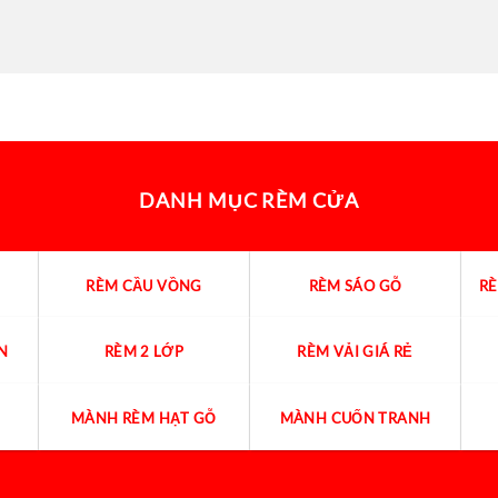
DANH MỤC RÈM CỬA
RÈM CẦU VỒNG
RÈM SÁO GỖ
R
N
RÈM 2 LỚP
RÈM VẢI GIÁ RẺ
MÀNH RÈM HẠT GỖ
MÀNH CUỐN TRANH