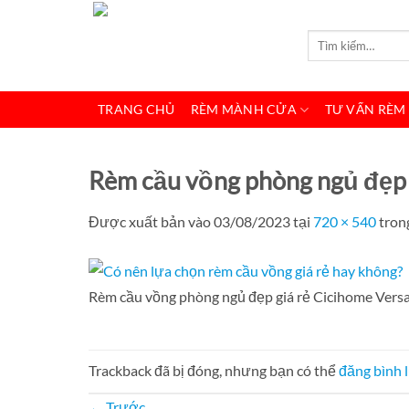
Bỏ
qua
Tìm
kiếm:
nội
dung
TRANG CHỦ
RÈM MÀNH CỬA
TƯ VẤN RÈM
Rèm cầu vồng phòng ngủ đẹp 
Được xuất bản vào
03/08/2023
tại
720 × 540
tron
Rèm cầu vồng phòng ngủ đẹp giá rẻ Cicihome Vers
Trackback đã bị đóng, nhưng bạn có thể
đăng bình 
←
Trước