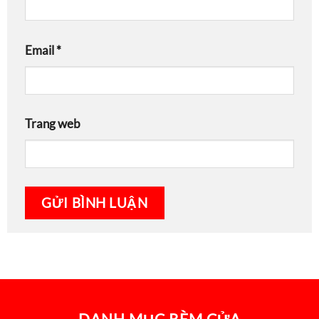
Email
*
Trang web
DANH MỤC RÈM CỬA