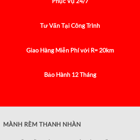
Phục Vụ 24/7
Tư Vấn Tại Công Trình
Giao Hàng Miễn Phí với R= 20km
Bảo Hành 12 Tháng
MÀNH RÈM THANH NHÀN