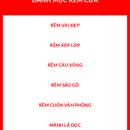
RÈM VẢI ĐẸP
RÈM XẾP LỚP
RÈM CẦU VỒNG
RÈM SÁO GỖ
RÈM CUỐN VĂN PHÒNG
MÀNH LÁ DỌC