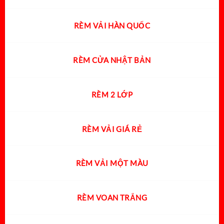
RÈM VẢI HÀN QUỐC
RÈM CỬA NHẬT BẢN
RÈM 2 LỚP
RÈM VẢI GIÁ RẺ
RÈM VẢI MỘT MÀU
RÈM VOAN TRẮNG