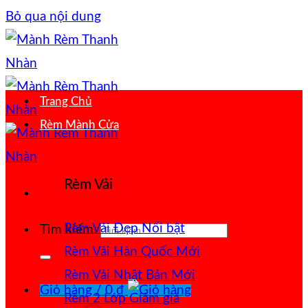
Bỏ qua nội dung
Trang Chủ
Rèm Mành Cửa
Rèm Vải
Rèm Vải Đẹp
Tìm kiếm:
Rèm Vải Hàn Quốc
Rèm Vải Nhật Bản
Giỏ hàng /
0
₫
Rèm 2 Lớp