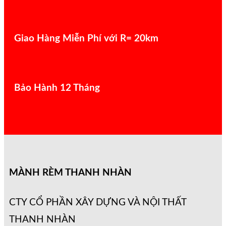
Giao Hàng Miễn Phí với R= 20km
Bảo Hành 12 Tháng
MÀNH RÈM THANH NHÀN
CTY CỔ PHẦN XÂY DỰNG VÀ NỘI THẤT
THANH NHÀN