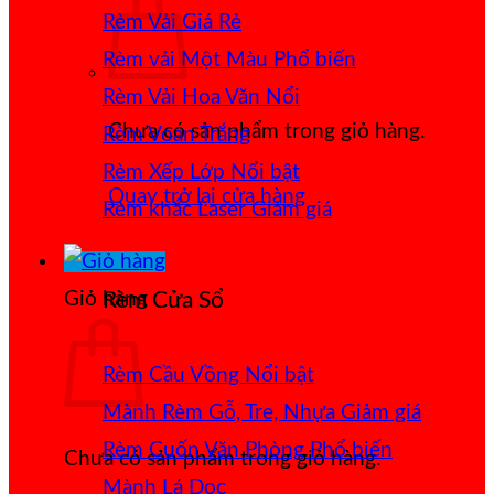
Rèm Vải Giá Rẻ
Rèm vải Một Màu
Rèm Vải Hoa Văn Nổi
Chưa có sản phẩm trong giỏ hàng.
Rèm Voan Trắng
Rèm Xếp Lớp
Quay trở lại cửa hàng
Rèm khắc Laser
Giỏ hàng
Rèm Cửa Sổ
Rèm Cầu Vồng
Mành Rèm Gỗ, Tre, Nhựa
Rèm Cuốn Văn Phòng
Chưa có sản phẩm trong giỏ hàng.
Mành Lá Dọc