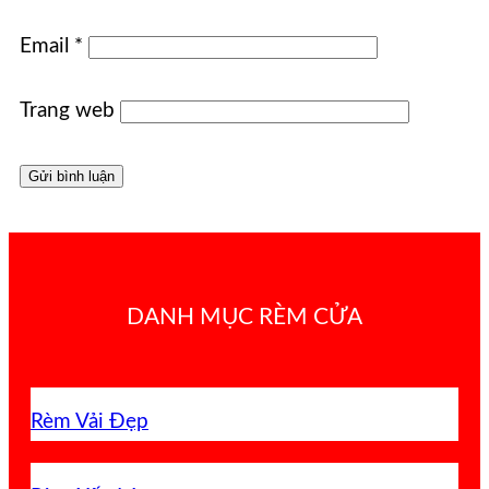
Email
*
Trang web
DANH MỤC RÈM CỬA
Rèm Vải Đẹp