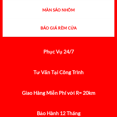
MÀN SÁO NHÔM
BÁO GIÁ RÈM CỬA
Phục Vụ 24/7
Tư Vấn Tại Công Trình
Giao Hàng Miễn Phí với R= 20km
Bảo Hành 12 Tháng