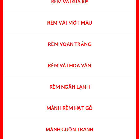
RÈM VẢI GIÁ RẺ
RÈM VẢI MỘT MÀU
RÈM VOAN TRẮNG
RÈM VẢI HOA VĂN
RÈM NGĂN LẠNH
MÀNH RÈM HẠT GỖ
MÀNH CUỐN TRANH