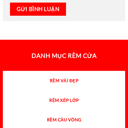
DANH MỤC RÈM CỬA
RÈM VẢI ĐẸP
RÈM XẾP LỚP
RÈM CẦU VỒNG