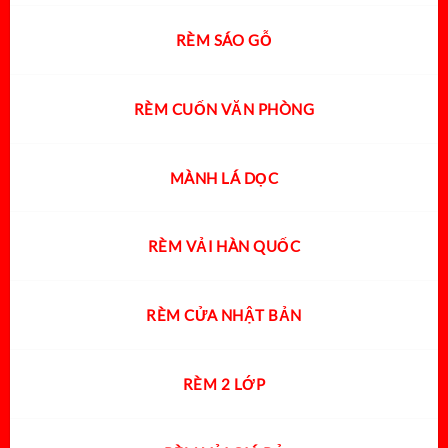
RÈM SÁO GỖ
RÈM CUỐN VĂN PHÒNG
MÀNH LÁ DỌC
RÈM VẢI HÀN QUỐC
RÈM CỬA NHẬT BẢN
RÈM 2 LỚP